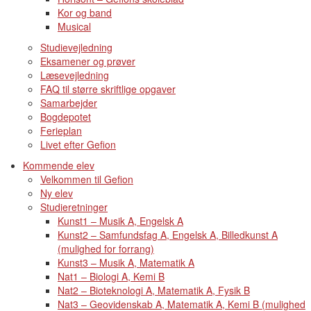
Kor og band
Musical
Studievejledning
Eksamener og prøver
Læsevejledning
FAQ til større skriftlige opgaver
Samarbejder
Bogdepotet
Ferieplan
Livet efter Gefion
Kommende elev
Velkommen til Gefion
Ny elev
Studieretninger
Kunst1 – Musik A, Engelsk A
Kunst2 – Samfundsfag A, Engelsk A, Billedkunst A
(mulighed for forrang)
Kunst3 – Musik A, Matematik A
Nat1 – Biologi A, Kemi B
Nat2 – Bioteknologi A, Matematik A, Fysik B
Nat3 – Geovidenskab A, Matematik A, Kemi B (mulighed