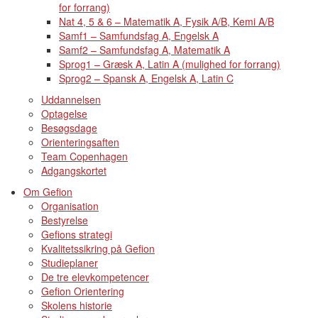
for forrang)
Nat 4, 5 & 6 – Matematik A, Fysik A/B, Kemi A/B
Samf1 – Samfundsfag A, Engelsk A
Samf2 – Samfundsfag A, Matematik A
Sprog1 – Græsk A, Latin A (mulighed for forrang)
Sprog2 – Spansk A, Engelsk A, Latin C
Uddannelsen
Optagelse
Besøgsdage
Orienteringsaften
Team Copenhagen
Adgangskortet
Om Gefion
Organisation
Bestyrelse
Gefions strategi
Kvalitetssikring på Gefion
Studieplaner
De tre elevkompetencer
Gefion Orientering
Skolens historie