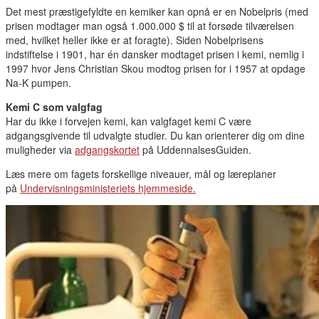
Det mest præstigefyldte en kemiker kan opnå er en Nobelpris (med
prisen modtager man også 1.000.000 $ til at forsøde tilværelsen
med, hvilket heller ikke er at foragte). Siden Nobelprisens
indstiftelse i 1901, har én dansker modtaget prisen i kemi, nemlig i
1997 hvor Jens Christian Skou modtog prisen for i 1957 at opdage
Na-K pumpen.
Kemi C som valgfag
Har du ikke i forvejen kemi, kan valgfaget kemi C være
adgangsgivende til udvalgte studier. Du kan orienterer dig om dine
muligheder via
adgangskortet
på UddennalsesGuiden.
Læs mere om fagets forskellige niveauer, mål og læreplaner
på
Undervisningsministeriets hjemmeside.