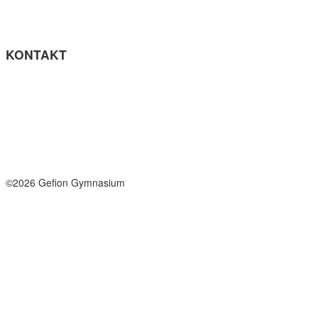
Tilgængelighedserklæring
Få teksten læst op (ny side)
KONTAKT
Tel: +45 33964141
info@gefion-gym.dk
Send sikker mail
Facebook
Instagram
©2026 Gefion Gymnasium