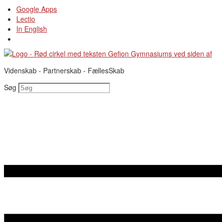
Videre
Google Apps
til
Lectio
indhold
In English
Videnskab - Partnerskab - FællesSkab
Søg