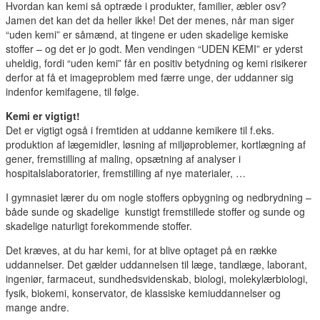
Hvordan kan kemi så optræde i produkter, familier, æbler osv?
Jamen det kan det da heller ikke! Det der menes, når man siger
“uden kemi” er såmænd, at tingene er uden skadelige kemiske
stoffer – og det er jo godt. Men vendingen “UDEN KEMI” er yderst
uheldig, fordi “uden kemi” får en positiv betydning og kemi risikerer
derfor at få et imageproblem med færre unge, der uddanner sig
indenfor kemifagene, til følge.
Kemi er vigtigt!
Det er vigtigt også i fremtiden at uddanne kemikere til f.eks.
produktion af lægemidler, løsning af miljøproblemer, kortlægning af
gener, fremstilling af maling, opsætning af analyser i
hospitalslaboratorier, fremstilling af nye materialer, …
I gymnasiet lærer du om nogle stoffers opbygning og nedbrydning –
både sunde og skadelige kunstigt fremstillede stoffer og sunde og
skadelige naturligt forekommende stoffer.
Det kræves, at du har kemi, for at blive optaget på en række
uddannelser. Det gælder uddannelsen til læge, tandlæge, laborant,
ingeniør, farmaceut, sundhedsvidenskab, biologi, molekylærbiologi,
fysik, biokemi, konservator, de klassiske kemiuddannelser og
mange andre.