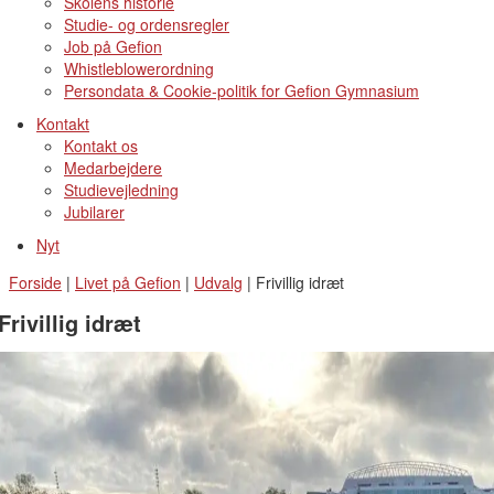
Skolens historie
Studie- og ordensregler
Job på Gefion
Whistleblowerordning
Persondata & Cookie-politik for Gefion Gymnasium
Kontakt
Kontakt os
Medarbejdere
Studievejledning
Jubilarer
Nyt
Forside
|
Livet på Gefion
|
Udvalg
|
Frivillig idræt
Frivillig idræt