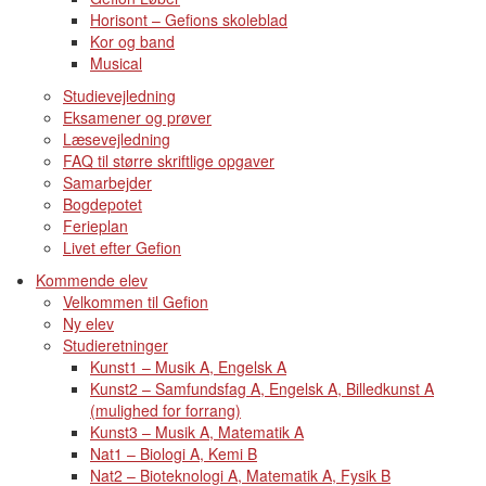
Horisont – Gefions skoleblad
Kor og band
Musical
Studievejledning
Eksamener og prøver
Læsevejledning
FAQ til større skriftlige opgaver
Samarbejder
Bogdepotet
Ferieplan
Livet efter Gefion
Kommende elev
Velkommen til Gefion
Ny elev
Studieretninger
Kunst1 – Musik A, Engelsk A
Kunst2 – Samfundsfag A, Engelsk A, Billedkunst A
(mulighed for forrang)
Kunst3 – Musik A, Matematik A
Nat1 – Biologi A, Kemi B
Nat2 – Bioteknologi A, Matematik A, Fysik B