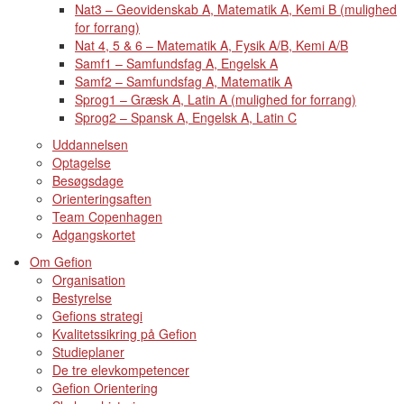
Nat3 – Geovidenskab A, Matematik A, Kemi B (mulighed
for forrang)
Nat 4, 5 & 6 – Matematik A, Fysik A/B, Kemi A/B
Samf1 – Samfundsfag A, Engelsk A
Samf2 – Samfundsfag A, Matematik A
Sprog1 – Græsk A, Latin A (mulighed for forrang)
Sprog2 – Spansk A, Engelsk A, Latin C
Uddannelsen
Optagelse
Besøgsdage
Orienteringsaften
Team Copenhagen
Adgangskortet
Om Gefion
Organisation
Bestyrelse
Gefions strategi
Kvalitetssikring på Gefion
Studieplaner
De tre elevkompetencer
Gefion Orientering