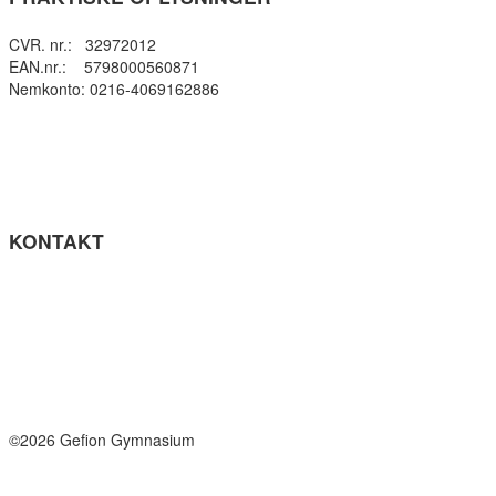
CVR. nr.: 32972012
EAN.nr.: 5798000560871
Nemkonto: 0216-4069162886
Privatlivspolitik
Cookie- politik
Tilgængelighedserklæring
Få teksten læst op (ny side)
KONTAKT
Tel: +45 33964141
info@gefion-gym.dk
Send sikker mail
Facebook
Instagram
©2026 Gefion Gymnasium