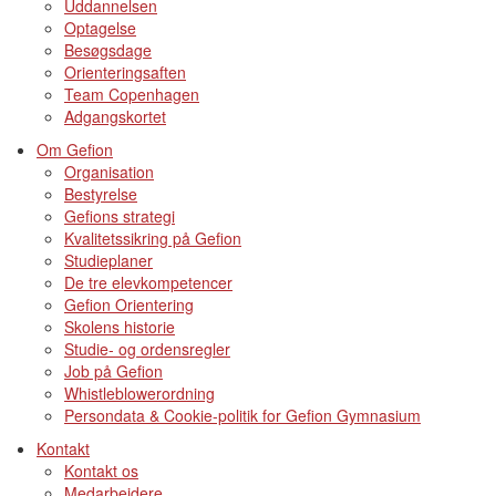
Uddannelsen
Optagelse
Besøgsdage
Orienteringsaften
Team Copenhagen
Adgangskortet
Om Gefion
Organisation
Bestyrelse
Gefions strategi
Kvalitetssikring på Gefion
Studieplaner
De tre elevkompetencer
Gefion Orientering
Skolens historie
Studie- og ordensregler
Job på Gefion
Whistleblowerordning
Persondata & Cookie-politik for Gefion Gymnasium
Kontakt
Kontakt os
Medarbejdere