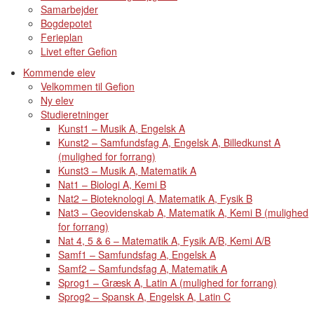
Samarbejder
Bogdepotet
Ferieplan
Livet efter Gefion
Kommende elev
Velkommen til Gefion
Ny elev
Studieretninger
Kunst1 – Musik A, Engelsk A
Kunst2 – Samfundsfag A, Engelsk A, Billedkunst A
(mulighed for forrang)
Kunst3 – Musik A, Matematik A
Nat1 – Biologi A, Kemi B
Nat2 – Bioteknologi A, Matematik A, Fysik B
Nat3 – Geovidenskab A, Matematik A, Kemi B (mulighed
for forrang)
Nat 4, 5 & 6 – Matematik A, Fysik A/B, Kemi A/B
Samf1 – Samfundsfag A, Engelsk A
Samf2 – Samfundsfag A, Matematik A
Sprog1 – Græsk A, Latin A (mulighed for forrang)
Sprog2 – Spansk A, Engelsk A, Latin C