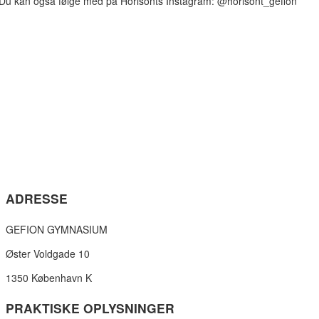
Du kan også følge med på Horisonts Instagram: @horisont_gefion
ADRESSE
GEFION GYMNASIUM
Øster Voldgade 10
1350 København K
PRAKTISKE OPLYSNINGER