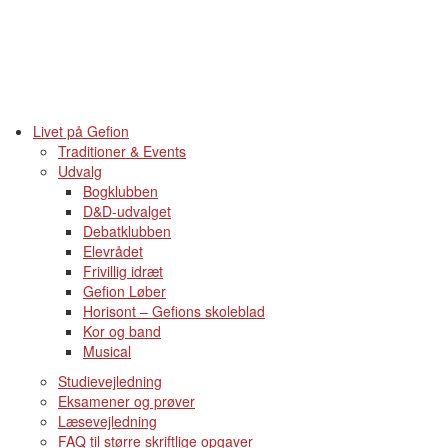
Livet på Gefion
Traditioner & Events
Udvalg
Bogklubben
D&D-udvalget
Debatklubben
Elevrådet
Frivillig idræt
Gefion Løber
Horisont – Gefions skoleblad
Kor og band
Musical
Studievejledning
Eksamener og prøver
Læsevejledning
FAQ til større skriftlige opgaver