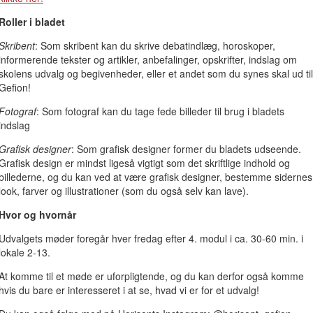
Roller i bladet
Skribent
: Som skribent kan du skrive debatindlæg, horoskoper,
informerende tekster og artikler, anbefalinger, opskrifter, indslag om
skolens udvalg og begivenheder, eller et andet som du synes skal ud til
Gefion!
Fotograf
: Som fotograf kan du tage fede billeder til brug i bladets
indslag
Grafisk designer
: Som grafisk designer former du bladets udseende.
Grafisk design er mindst ligeså vigtigt som det skriftlige indhold og
billederne, og du kan ved at være grafisk designer, bestemme sidernes
look, farver og illustrationer (som du også selv kan lave).
Hvor og hvornår
Udvalgets møder foregår hver fredag efter 4. modul i ca. 30-60 min. i
lokale 2-13.
At komme til et møde er uforpligtende, og du kan derfor også komme
hvis du bare er interesseret i at se, hvad vi er for et udvalg!