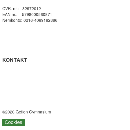
CVR. nr.: 32972012
EAN.nr.: 5798000560871
Nemkonto: 0216-4069162886
Privatlivspolitik
Cookie- politik
Tilgængelighedserklæring
Få teksten læst op (ny side)
KONTAKT
Tel: +45 33964141
info@gefion-gym.dk
Send sikker mail
Facebook
Instagram
©2026 Gefion Gymnasium
Cookies