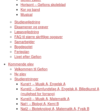
Horisont – Gefions skoleblad
Kor og band
Musical
Studievejledning
Eksamener og prøver
Læsevejledning
FAQ til større skriftlige opgaver
Samarbejder
Bogdepotet
Ferieplan
Livet efter Gefion
Kommende elev
Velkommen til Gefion
Ny elev
Studieretninger
Kunst1 – Musik A, Engelsk A
Kunst2 – Samfundsfag A, Engelsk A, Billedkunst A
(mulighed for forrang)
Kunst3 – Musik A, Matematik A
Nat1 – Biologi A, Kemi B
Nat2 – Bioteknologi A, Matematik A, Fysik B