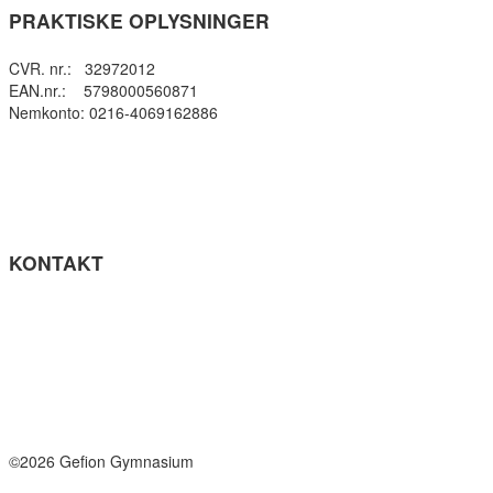
PRAKTISKE OPLYSNINGER
CVR. nr.: 32972012
EAN.nr.: 5798000560871
Nemkonto: 0216-4069162886
Privatlivspolitik
Cookie- politik
Tilgængelighedserklæring
Få teksten læst op (ny side)
KONTAKT
Tel: +45 33964141
info@gefion-gym.dk
Send sikker mail
Facebook
Instagram
©2026 Gefion Gymnasium