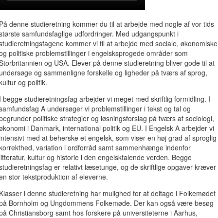
På denne studieretning kommer du til at arbejde med nogle af vor tids
største samfundsfaglige udfordringer. Med udgangspunkt i
studieretningsfagene kommer vi til at arbejde med sociale, økonomiske
og politiske problemstillinger i engelsksprogede områder som
Storbritannien og USA. Elever på denne studieretning bliver gode til at
undersøge og sammenligne forskelle og ligheder på tværs af sprog,
kultur og politik.
I begge studieretningsfag arbejder vi meget med skriftlig formidling. I
samfundsfag A undersøger vi problemstillinger i tekst og tal og
begrunder politiske strategier og løsningsforslag på tværs af sociologi,
økonomi i Danmark, international politik og EU. I Engelsk A arbejder vi
intensivt med at beherske et engelsk, som viser en høj grad af sproglig
korrekthed, variation i ordforråd samt sammenhænge indenfor
litteratur, kultur og historie i den engelsktalende verden. Begge
studieretningsfag er relativt læsetunge, og de skriftlige opgaver kræver
en stor tekstproduktion af eleverne.
Klasser i denne studieretning har mulighed for at deltage i Folkemødet
på Bornholm og Ungdommens Folkemøde. Der kan også være besøg
på Christiansborg samt hos forskere på universiteterne i Aarhus,