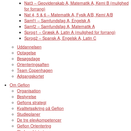
Nat3 – Geovidenskab A, Matematik A, Kemi B (mulighed
for forrang)
Nat 4, 5 & 6 – Matematik A, Fysik A/B, Kemi A/B
Samf1 – Samfundsfag A, Engelsk A
Samf2 – Samfundsfag A, Matematik A
Sprog1 – Græsk A, Latin A (mulighed for forrang)
Sprog2 – Spansk A, Engelsk A, Latin C
Uddannelsen
Optagelse
Besøgsdage
Orienteringsaften
Team Copenhagen
Adgangskortet
Om Gefion
Organisation
Bestyrelse
Gefions strategi
Kvalitetssikring på Gefion
Studieplaner
De tre elevkompetencer
Gefion Orientering