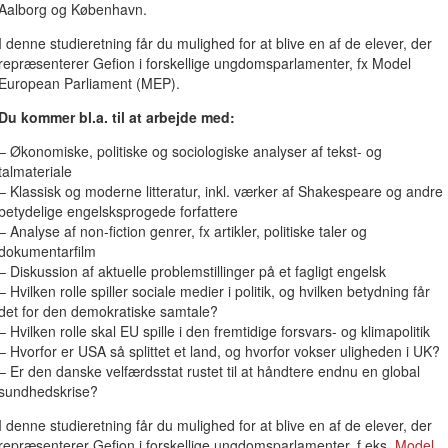
Aalborg og København.
I denne studieretning får du mulighed for at blive en af de elever, der
repræsenterer Gefion i forskellige ungdomsparlamenter, fx Model
European Parliament (MEP).
Du kommer bl.a. til at arbejde med:
– Økonomiske, politiske og sociologiske analyser af tekst- og
talmateriale
– Klassisk og moderne litteratur, inkl. værker af Shakespeare og andre
betydelige engelsksprogede forfattere
– Analyse af non-fiction genrer, fx artikler, politiske taler og
dokumentarfilm
– Diskussion af aktuelle problemstillinger på et fagligt engelsk
– Hvilken rolle spiller sociale medier i politik, og hvilken betydning får
det for den demokratiske samtale?
– Hvilken rolle skal EU spille i den fremtidige forsvars- og klimapolitik
– Hvorfor er USA så splittet et land, og hvorfor vokser uligheden i UK?
– Er den danske velfærdsstat rustet til at håndtere endnu en global
sundhedskrise?
I denne studieretning får du mulighed for at blive en af de elever, der
repræsenterer Gefion i forskellige ungdomsparlamenter, f.eks.
Model