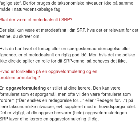
faglige stof. Derfor bruges de taksonomiske niveauer ikke på samme
måde i naturvidenskabelige fag.
Skal der være et metodeafsnit i SRP?
Der skal kun være et metodeafsnit i din SRP, hvis det er relevant for de
emne, du skriver om.
Hvis du har lavet et forsøg eller en spørgeskemaundersøgelse eller
lignende, er et metodeafsnit en rigtig god idé. Men hvis det metodiske
ikke direkte spiller en rolle for dit SRP-emne, så behøves det ikke.
Hvad er forskellen på en opgaveformulering og en
problemformulering?
En
opgaveformulering
er stillet af dine lærere. Den kan være
formuleret som et spørgsmål, men ofte vil den være formuleret som
”ordrer” (”Der ønskes en redegørelse for…” eller ”Redegør for…”) på
flere taksonomiske niveauer, evt. suppleret med et hovedspørgsmålet.
Det er vigtigt, at din opgave besvarer (hele) opgaveformuleringen. I
SRP laver dine lærere en opgaveformulering til dig.