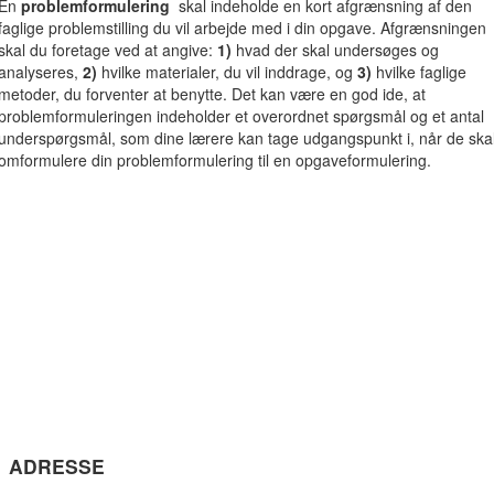
En
problemformulering
skal indeholde en kort afgrænsning af den
faglige problemstilling du vil arbejde med i din opgave. Afgrænsningen
skal du foretage ved at angive:
1)
hvad der skal undersøges og
analyseres,
2)
hvilke materialer, du vil inddrage,
og
3)
hvilke faglige
metoder, du forventer at benytte. Det kan være en god ide, at
problemformuleringen indeholder et overordnet spørgsmål og et antal
underspørgsmål, som dine lærere kan tage udgangspunkt i, når de ska
omformulere din problemformulering til en opgaveformulering.
ADRESSE