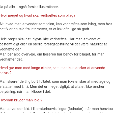
Ja på alle – også forsideillustrationer.
Hvor meget og hvad skal vedhæftes som bilag?
Alt, hvad man anvender som tekst, kan vedhæftes som bilag, men hvis
det fx er en tale fra internettet, er et link ofte lige så godt.
Hele bøger skal naturligvis ikke vedhæftes. Har man anvendt et
bestemt digt eller en særlig forsøgsopstilling vil det være naturligt at
vedhæfte den.
Man bør altid overveje, om læseren har behov for bilaget, før man
vedhæfter det.
Hvad gør man med lange citater, som man kun ønsker at anvende
delvist?
Man skærer de ting bort i citatet, som man ikke ønsker at medtage og
erstatter med (…). Men det er meget vigtigt, at citatet ikke ændrer
betydning, når man klipper i det.
Hvordan bruger man ibid.?
Man anvender ibid. i litteraturhenvisninger (fodnoter), når man henvise