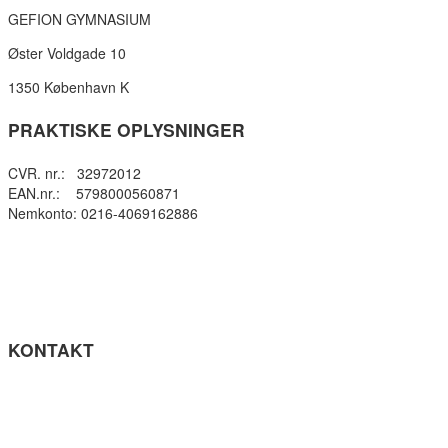
GEFION GYMNASIUM
Øster Voldgade 10
1350 København K
PRAKTISKE OPLYSNINGER
CVR. nr.: 32972012
EAN.nr.: 5798000560871
Nemkonto: 0216-4069162886
Privatlivspolitik
Cookie- politik
Tilgængelighedserklæring
Få teksten læst op (ny side)
KONTAKT
Tel: +45 33964141
info@gefion-gym.dk