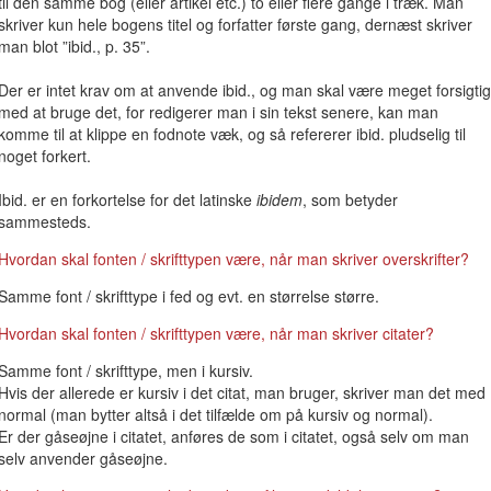
til den samme bog (eller artikel etc.) to eller flere gange i træk. Man
skriver kun hele bogens titel og forfatter første gang, dernæst skriver
man blot ”ibid., p. 35”.
Der er intet krav om at anvende ibid., og man skal være meget forsigtig
med at bruge det, for redigerer man i sin tekst senere, kan man
komme til at klippe en fodnote væk, og så refererer ibid. pludselig til
noget forkert.
Ibid. er en forkortelse for det latinske
ibidem
, som betyder
sammesteds.
Hvordan skal fonten / skrifttypen være, når man skriver overskrifter?
Samme font / skrifttype i fed og evt. en størrelse større.
Hvordan skal fonten / skrifttypen være, når man skriver citater?
Samme font / skrifttype, men i kursiv.
Hvis der allerede er kursiv i det citat, man bruger, skriver man det med
normal (man bytter altså i det tilfælde om på kursiv og normal).
Er der gåseøjne i citatet, anføres de som i citatet, også selv om man
selv anvender gåseøjne.