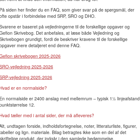
På siden her finder du en FAQ, som giver svar på de spørgsmål, der
ofte opstår i forbindelse med SRP, SRO og DHO.
Svarene er baseret på vejledningerne til de forskellige opgaver og
Gefion Skrivebog. Det anbefales, at læse både Vejledning og
Skrivebogen grundigt, fordi de beskriver kravene til de forskellige
opgaver mere detaljeret end denne FAQ.
Gefion skrivebogen 2025-2026
SRO-vejledning 2025-2026
SRP-vejledning 2025-2026
Hvad er en normalside?
En normalside er 2400 anslag med mellemrum – typisk 1½ linjeafstand
punktstørrelse 12.
Hvad tæller med i antal sider, der må afleveres?
Alt, undtagen forside, indholdsfortegnelse, noter, litteraturliste, figurer,
tabeller og lign. materiale. Bilag betragtes ikke som en del af det
skriftelige produkt, der indgår i den samlede bedømmelse.