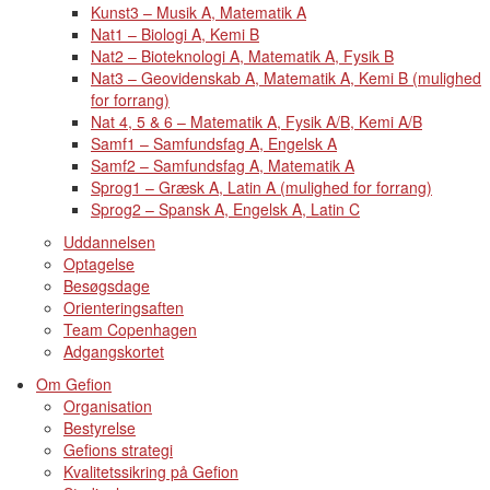
Kunst3 – Musik A, Matematik A
Nat1 – Biologi A, Kemi B
Nat2 – Bioteknologi A, Matematik A, Fysik B
Nat3 – Geovidenskab A, Matematik A, Kemi B (mulighed
for forrang)
Nat 4, 5 & 6 – Matematik A, Fysik A/B, Kemi A/B
Samf1 – Samfundsfag A, Engelsk A
Samf2 – Samfundsfag A, Matematik A
Sprog1 – Græsk A, Latin A (mulighed for forrang)
Sprog2 – Spansk A, Engelsk A, Latin C
Uddannelsen
Optagelse
Besøgsdage
Orienteringsaften
Team Copenhagen
Adgangskortet
Om Gefion
Organisation
Bestyrelse
Gefions strategi
Kvalitetssikring på Gefion