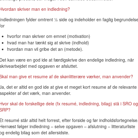
Hvordan skriver man en indledning?
Indledningen fylder omtrent ½ side og indeholder en faglig begrundels
for
hvorfor man skriver om emnet (motivation)
hvad man har tænkt sig at skrive (indhold)
hvordan man vil gribe det an (metode).
Det kan være en god ide at færdigskrive den endelige indledning, når
skrivearbejdet med opgaven er afsluttet.
Skal man give et resume af de skønlitterære værker, man anvender?
Ja, det er altid en god ide at give et meget kort resume af de relevante
aspekter af det værk, man anvender.
Hvor skal de forskellige dele (fx resumé, indledning, bilag) stå i SRO og
SRP?
Et resumé står altid helt forrest, efter forside og før indholdsfortegnelse
Hernæst følger indledning – selve opgaven – afslutning – litteraturliste
og endelig bilag som det allersidste.