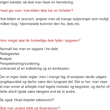
krigen bevidst, så skal man have en henvisning.
Hvad gør man, hvis kilden ikke har en forfatter?
Hvis kilden er anonym, angiver man så mange oplysninger som muligt:
hvilken bog / hjemmeside kommer den fra, dato etc.
Hvor meget skal de forskellige dele fylde i opgaven?
Normalt har man en opgave i tre dele:
Redegørelse
Analyse
Perspektivering/vurdering,
omkranset af en indledning og en konklusion.
Der er ingen faste regler, men i mange fag vil analysen skulle udgøre
tyngdepunktet og derfor være den tungeste del. Det er her, man viser,
at man evner at arbejde med fagets metoder og begreber, og derfor vil
dette afsnit typisk være længere end de to andre.
Se også:
Hvad betyder taksonomi?
Skal man angive kilde på illustrationer?