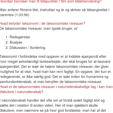
Hvordan henviser man til tidspunkter i film som kildehenvisning?
Man anfører filmens titel, instruktør og år og skriver så tidsangivelse i
parentes (1:03:56)
Hvad betyder taksonomi / de taksonomiske niveauer?
De taksonomiske niveauer, man typisk bruger, er:
Redegørelse
Analyse
Diskussion / Vurdering.
Taksonomi i forbindelse med opgaver er at inddele spørgsmål efter
hvor meget selvstændigt tankearbejde, der skal bruges for at besvare
spørgsmålet. Det er især de højere taksonomiske niveauer, der giver
mulighed for at vise, hvad man kan rent fagligt. En opgave, der kun er
redegørende, er ikke særlig god. Det er især inden for humaniora og
samfundsvidenskab, at man benytter de taksonomiske niveauer.
Hvad er de taksonomiske niveauer i naturvidenskabelige fag / kan man
diskutere i naturvidenskab?
I naturvidenskab handler det ofte om at forstå svært fagligt stof og
sætte det i relation til anden viden. Her vil man sjældent skulle
diskutere, men nærmere se på hvor god forståelse, man har af det