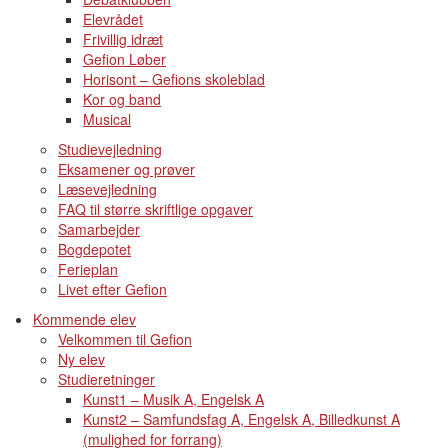
Elevrådet
Frivillig idræt
Gefion Løber
Horisont – Gefions skoleblad
Kor og band
Musical
Studievejledning
Eksamener og prøver
Læsevejledning
FAQ til større skriftlige opgaver
Samarbejder
Bogdepotet
Ferieplan
Livet efter Gefion
Kommende elev
Velkommen til Gefion
Ny elev
Studieretninger
Kunst1 – Musik A, Engelsk A
Kunst2 – Samfundsfag A, Engelsk A, Billedkunst A
(mulighed for forrang)