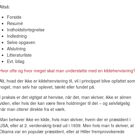
Altså:
Forside
Resumé
Indholdsfortegnelse
Indledning
Selve opgaven
Afslutning
Litteraturliste
Evt. bilag
Hvor ofte og hvor meget skal man understøtte med en kildehenvisning
Alt, hvad der ikke er kildehenvisning til, vil i princippet blive opfattet so
noget, man selv har oplevet, tænkt eller fundet på.
I praksis er det vigtigst at henvise, når det, man skriver, ikke er almen
viden, eller hvis der kan være flere holdninger til det – og selvfølgelig
når man citerer direkte fra et værk.
Man behøver ikke en kilde, hvis man skriver, hvem der er præsident i
USA, eller at 2. verdenskrig brød ud i 1939. Men hvis man fx skriver, at
Obama var en populær præsident, eller at Hitler fremprovokerede