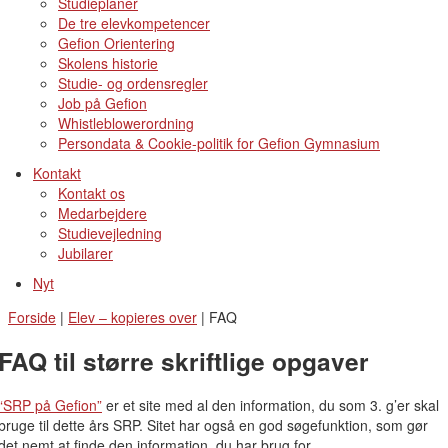
Studieplaner
De tre elevkompetencer
Gefion Orientering
Skolens historie
Studie- og ordensregler
Job på Gefion
Whistleblowerordning
Persondata & Cookie-politik for Gefion Gymnasium
Kontakt
Kontakt os
Medarbejdere
Studievejledning
Jubilarer
Nyt
Forside
|
Elev – kopieres over
|
FAQ
FAQ til større skriftlige opgaver
“SRP på Gefion”
er et site med al den information, du som 3. g’er skal
bruge til dette års SRP. Sitet har også en god søgefunktion, som gør
det nemt at finde den information, du har brug for.