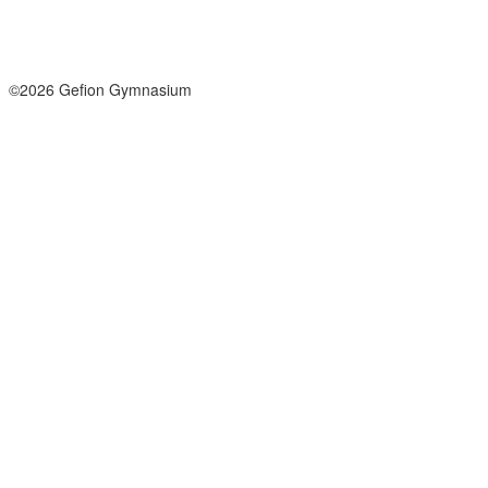
Send sikker mail
Facebook
Instagram
©2026 Gefion Gymnasium