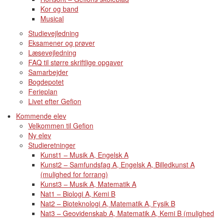
Kor og band
Musical
Studievejledning
Eksamener og prøver
Læsevejledning
FAQ til større skriftlige opgaver
Samarbejder
Bogdepotet
Ferieplan
Livet efter Gefion
Kommende elev
Velkommen til Gefion
Ny elev
Studieretninger
Kunst1 – Musik A, Engelsk A
Kunst2 – Samfundsfag A, Engelsk A, Billedkunst A
(mulighed for forrang)
Kunst3 – Musik A, Matematik A
Nat1 – Biologi A, Kemi B
Nat2 – Bioteknologi A, Matematik A, Fysik B
Nat3 – Geovidenskab A, Matematik A, Kemi B (mulighed