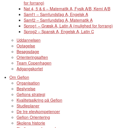
for forrang)
Nat 4, 5 & 6 – Matematik A, Fysik A/B, Kemi A/B
Samf1 – Samfundsfag A, Engelsk A
Samf2 – Samfundsfag A, Matematik A
Sprog1 – Græsk A, Latin A (mulighed for forrang)
Sprog2 – Spansk A, Engelsk A, Latin C
Uddannelsen
Optagelse
Besøgsdage
Orienteringsaften
Team Copenhagen
Adgangskortet
Om Gefion
Organisation
Bestyrelse
Gefions strategi
Kvalitetssikring på Gefion
Studieplaner
De tre elevkompetencer
Gefion Orientering
Skolens historie