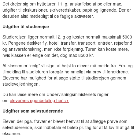
Det drejer sig om hytteturen i 1. g, anskaffelse af pc eller mac,
udgifter til ekskursioner, skriveredskaber, papir og lignende. Der er
desuden altid mødepligt til de faglige aktiviteter.
Udgifter til studierejse
Studierejsen ligger normalt i 2. g og koster normalt maksimalt 5000
kr. Pengene dækker fly, hotel, transfer, transport, entréer, rejsefond
og ansvarsforsikring, men ikke forplejning. Turen kan koste mere,
hvis klassen er enige om det, dog max 8500 kr.
At klassen er “enig” vil sige, at højst to elever må melde fra. Fra- og
tilmelding til studieturen foregår hemmeligt via brev til forældrene.
Eleverne har mulighed for at søge støtte til studierejsen gennem
studievejledningen.
Du kan læse mere om Undervisningsministeriets regler
om
elevernes egenbetaling her >>
Udgifter som selvstuderende
Elever, der pga. fravær er blevet henvist til at aflægge prøve som
selvstuderende, skal indbetale et beløb pr. fag for at få lov til at gå til
eksamen.