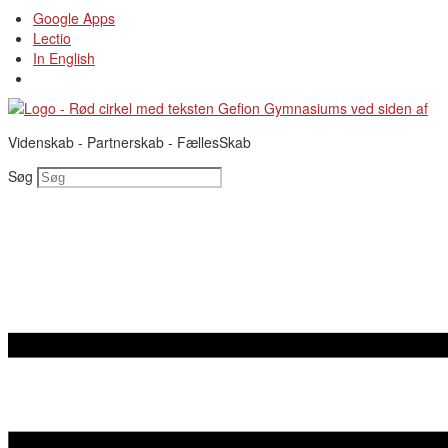
Videre
Google Apps
til
Lectio
indhold
In English
Videnskab - Partnerskab - FællesSkab
Søg