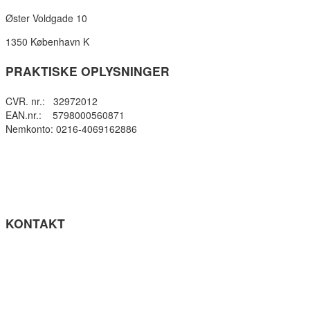
Øster Voldgade 10
1350 København K
PRAKTISKE OPLYSNINGER
CVR. nr.: 32972012
EAN.nr.: 5798000560871
Nemkonto: 0216-4069162886
Privatlivspolitik
Cookie- politik
Tilgængelighedserklæring
Få teksten læst op (ny side)
KONTAKT
Tel: +45 33964141
info@gefion-gym.dk
Send sikker mail