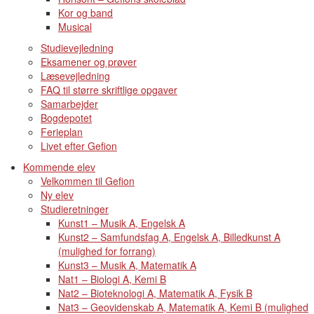
Kor og band
Musical
Studievejledning
Eksamener og prøver
Læsevejledning
FAQ til større skriftlige opgaver
Samarbejder
Bogdepotet
Ferieplan
Livet efter Gefion
Kommende elev
Velkommen til Gefion
Ny elev
Studieretninger
Kunst1 – Musik A, Engelsk A
Kunst2 – Samfundsfag A, Engelsk A, Billedkunst A
(mulighed for forrang)
Kunst3 – Musik A, Matematik A
Nat1 – Biologi A, Kemi B
Nat2 – Bioteknologi A, Matematik A, Fysik B
Nat3 – Geovidenskab A, Matematik A, Kemi B (mulighed