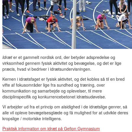
Idræt
er et gammelt nordisk ord, der betyder adspredelse og
virksomhed gennem fysisk aktivitet og bevægelse, og det er lige
præcis, hvad vi bedriver i idrætsundervisningen.
Kernen i idrætsfaget er fysisk aktivitet, og det kobles så til en bred
vifte af fokusområder lige fra sundhed og træning, over
kommunikation og samarbejde og oplevelser, til mere
disciplinspecifik og konkurrencebetonet idrætsudøvelse.
Vi arbejder ud fra et princip om alsidighed i de idrætslige genrer, så
alle vil opleve bevægelsesglæde og få mulighed for at udvikle deres
kropslige / motoriske intelligens.
Praktisk information om idræt på Gefion Gymnasium