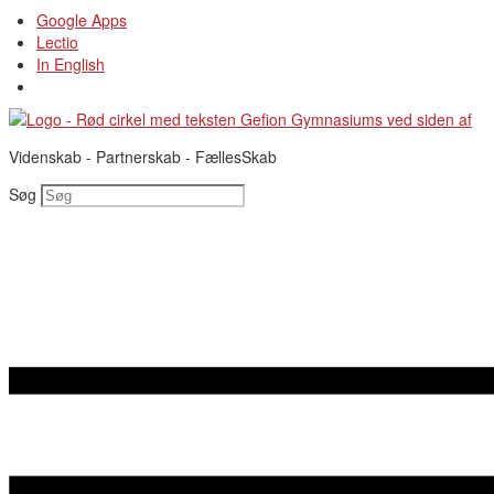
Videre
Google Apps
til
Lectio
indhold
In English
Videnskab - Partnerskab - FællesSkab
Søg