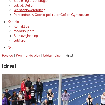
Studie- og ordensregler
Job på Gefion
Whistleblowerordning
Persondata & Cookie-politik for Gefion Gymnasium
Kontakt
Kontakt os
Medarbejdere
Studievejledning
Jubilarer
Nyt
Forside
|
Kommende elev
|
Uddannelsen
|
Idræt
Idræt