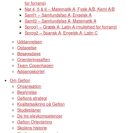
for forrang)
Nat 4, 5 & 6 – Matematik A, Fysik A/B, Kemi A/B
Samf1 – Samfundsfag A, Engelsk A
Samf2 – Samfundsfag A, Matematik A
Sprog1 – Græsk A, Latin A (mulighed for forrang)
Sprog2 – Spansk A, Engelsk A, Latin C
Uddannelsen
Optagelse
Besøgsdage
Orienteringsaften
Team Copenhagen
Adgangskortet
Om Gefion
Organisation
Bestyrelse
Gefions strategi
Kvalitetssikring på Gefion
Studieplaner
De tre elevkompetencer
Gefion Orientering
Skolens historie