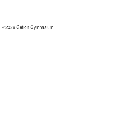
Send sikker mail
Facebook
Instagram
©2026 Gefion Gymnasium