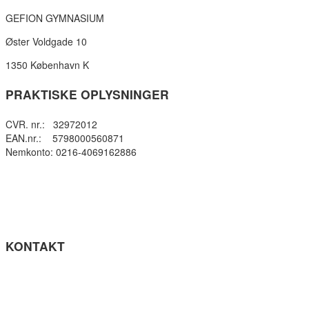
GEFION GYMNASIUM
Øster Voldgade 10
1350 København K
PRAKTISKE OPLYSNINGER
CVR. nr.: 32972012
EAN.nr.: 5798000560871
Nemkonto: 0216-4069162886
Privatlivspolitik
Cookie- politik
Tilgængelighedserklæring
Få teksten læst op (ny side)
KONTAKT
Tel: +45 33964141
info@gefion-gym.dk