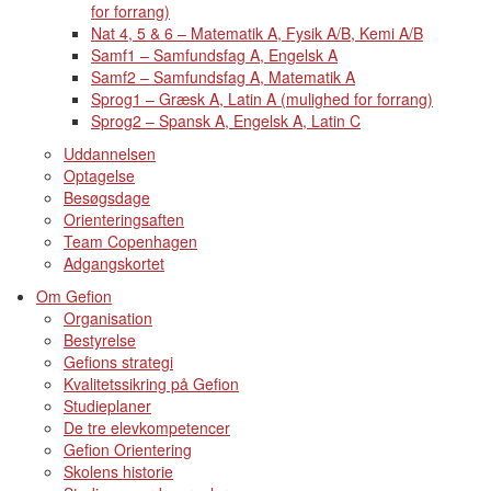
for forrang)
Nat 4, 5 & 6 – Matematik A, Fysik A/B, Kemi A/B
Samf1 – Samfundsfag A, Engelsk A
Samf2 – Samfundsfag A, Matematik A
Sprog1 – Græsk A, Latin A (mulighed for forrang)
Sprog2 – Spansk A, Engelsk A, Latin C
Uddannelsen
Optagelse
Besøgsdage
Orienteringsaften
Team Copenhagen
Adgangskortet
Om Gefion
Organisation
Bestyrelse
Gefions strategi
Kvalitetssikring på Gefion
Studieplaner
De tre elevkompetencer
Gefion Orientering
Skolens historie