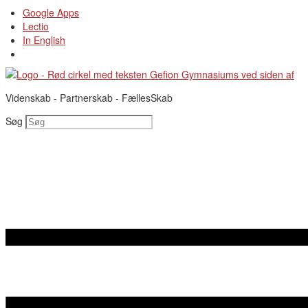
Videre
Google Apps
til
Lectio
indhold
In English
Videnskab - Partnerskab - FællesSkab
Søg