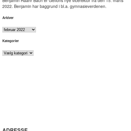
Benjamin Haahr Bach er Gefions nye vicerektor fra den 15. marts
2022. Benjamin har baggrund i bl.a. gymnasieverdenen.
Arkiver
Arkiver
Kategorier
Kategorier
ADRESSE