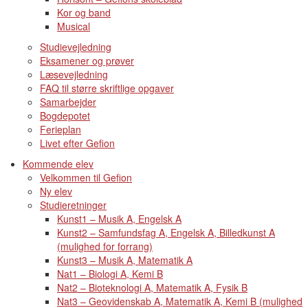
Kor og band
Musical
Studievejledning
Eksamener og prøver
Læsevejledning
FAQ til større skriftlige opgaver
Samarbejder
Bogdepotet
Ferieplan
Livet efter Gefion
Kommende elev
Velkommen til Gefion
Ny elev
Studieretninger
Kunst1 – Musik A, Engelsk A
Kunst2 – Samfundsfag A, Engelsk A, Billedkunst A
(mulighed for forrang)
Kunst3 – Musik A, Matematik A
Nat1 – Biologi A, Kemi B
Nat2 – Bioteknologi A, Matematik A, Fysik B
Nat3 – Geovidenskab A, Matematik A, Kemi B (mulighed