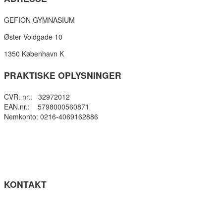
GEFION GYMNASIUM
Øster Voldgade 10
1350 København K
PRAKTISKE OPLYSNINGER
CVR. nr.: 32972012
EAN.nr.: 5798000560871
Nemkonto: 0216-4069162886
Privatlivspolitik
Cookie- politik
Tilgængelighedserklæring
Få teksten læst op (ny side)
KONTAKT
Tel: +45 33964141