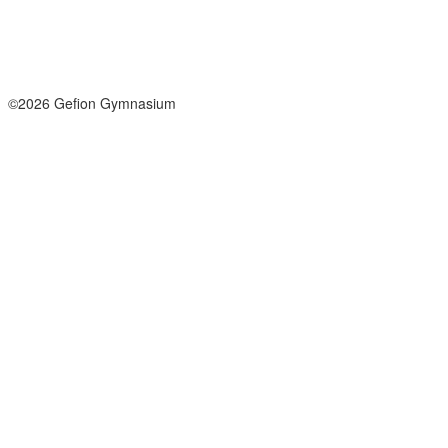
info@gefion-gym.dk
Send sikker mail
Facebook
Instagram
©2026 Gefion Gymnasium