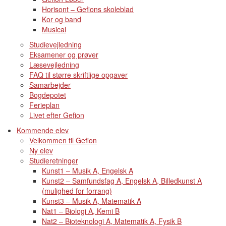
Horisont – Gefions skoleblad
Kor og band
Musical
Studievejledning
Eksamener og prøver
Læsevejledning
FAQ til større skriftlige opgaver
Samarbejder
Bogdepotet
Ferieplan
Livet efter Gefion
Kommende elev
Velkommen til Gefion
Ny elev
Studieretninger
Kunst1 – Musik A, Engelsk A
Kunst2 – Samfundsfag A, Engelsk A, Billedkunst A
(mulighed for forrang)
Kunst3 – Musik A, Matematik A
Nat1 – Biologi A, Kemi B
Nat2 – Bioteknologi A, Matematik A, Fysik B