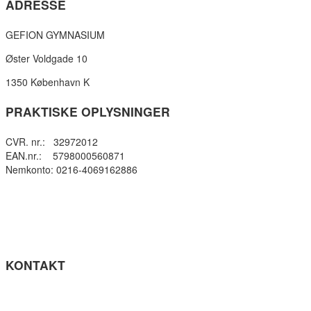
ADRESSE
GEFION GYMNASIUM
Øster Voldgade 10
1350 København K
PRAKTISKE OPLYSNINGER
CVR. nr.: 32972012
EAN.nr.: 5798000560871
Nemkonto: 0216-4069162886
Privatlivspolitik
Cookie- politik
Tilgængelighedserklæring
Få teksten læst op (ny side)
KONTAKT
Tel: +45 33964141