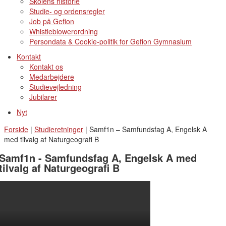
Skolens historie
Studie- og ordensregler
Job på Gefion
Whistleblowerordning
Persondata & Cookie-politik for Gefion Gymnasium
Kontakt
Kontakt os
Medarbejdere
Studievejledning
Jubilarer
Nyt
Forside
|
Studieretninger
|
Samf1n – Samfundsfag A, Engelsk A
med tilvalg af Naturgeografi B​
Samf1n - Samfundsfag A, Engelsk A med
tilvalg af Naturgeografi B