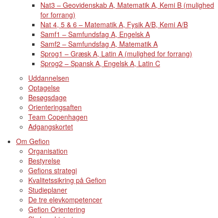
Nat3 – Geovidenskab A, Matematik A, Kemi B (mulighed
for forrang)
Nat 4, 5 & 6 – Matematik A, Fysik A/B, Kemi A/B
Samf1 – Samfundsfag A, Engelsk A
Samf2 – Samfundsfag A, Matematik A
Sprog1 – Græsk A, Latin A (mulighed for forrang)
Sprog2 – Spansk A, Engelsk A, Latin C
Uddannelsen
Optagelse
Besøgsdage
Orienteringsaften
Team Copenhagen
Adgangskortet
Om Gefion
Organisation
Bestyrelse
Gefions strategi
Kvalitetssikring på Gefion
Studieplaner
De tre elevkompetencer
Gefion Orientering