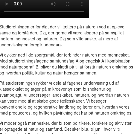
Studieretningen er for dig, der vil tættere på naturen ved at opleve,
sanse og forstå den. Dig, der gerne vil være klogere på samspillet
mellem mennesket og naturen. Dig som ville ønske, at mere af
undervisningen foregik udendørs.
Vi dykker ned i de spørgsmål, der forbinder naturen med mennesket.
Med studieretningsfagene samfundsfag A og engelsk A i kombination
med naturgeografi B, bliver du klædt på til at forstå naturen omkring os
og hvordan politik, kultur og natur hænger sammen.
På studieretningen rykker vi dele af fagenes undervisning ud af
klasselokalet og tager på mikroeventyr som fx sheltertur og
svampejagt. Vi undersøger landskabet, naturen, og hvordan naturen
kan være med til at skabe gode fællesskaber. Vi besøger
konventionelle og regenerative landbrug og lærer om, hvordan vores
mad produceres, og hvilken påvirkning det har på naturen omkring os.
Vi møder også mennesker, der fx som politikere, forskere og aktivister
er optagede af natur og samfund. Det sker bl.a. til juni, hvor vi til