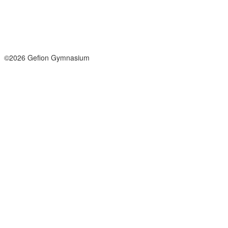
info@gefion-gym.dk
Send sikker mail
Facebook
Instagram
©2026 Gefion Gymnasium