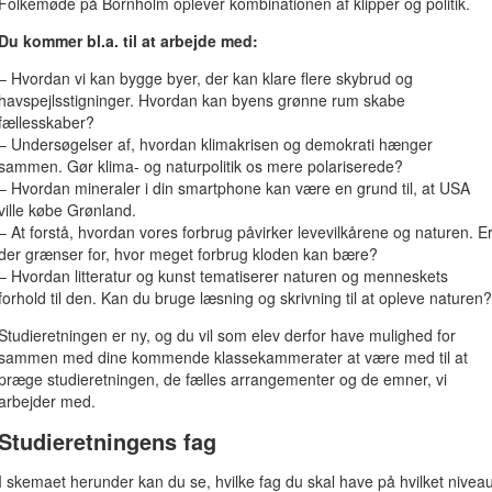
Folkemøde på Bornholm oplever kombinationen af klipper og politik.
Du kommer bl.a. til at arbejde med:
– Hvordan vi kan bygge byer, der kan klare flere skybrud og
havspejlsstigninger. Hvordan kan byens grønne rum skabe
fællesskaber?
– Undersøgelser af, hvordan klimakrisen og demokrati hænger
sammen. Gør klima- og naturpolitik os mere polariserede?
– Hvordan mineraler i din smartphone kan være en grund til, at USA
ville købe Grønland.
– At forstå, hvordan vores forbrug påvirker levevilkårene og naturen. E
der grænser for, hvor meget forbrug kloden kan bære?
– Hvordan litteratur og kunst tematiserer naturen og menneskets
forhold til den. Kan du bruge læsning og skrivning til at opleve naturen?
Studieretningen er ny, og du vil som elev derfor have mulighed for
sammen med dine kommende klassekammerater at være med til at
præge studieretningen, de fælles arrangementer og de emner, vi
arbejder med.
Studieretningens fag
I skemaet herunder kan du se, hvilke fag du skal have på hvilket nivea