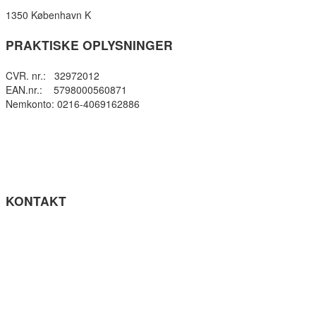
1350 København K
PRAKTISKE OPLYSNINGER
CVR. nr.: 32972012
EAN.nr.: 5798000560871
Nemkonto: 0216-4069162886
Privatlivspolitik
Cookie- politik
Tilgængelighedserklæring
Få teksten læst op (ny side)
KONTAKT
Tel: +45 33964141
info@gefion-gym.dk
Send sikker mail
Facebook
Instagram