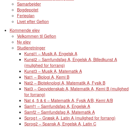
Samarbejder
Bogdepotet
Ferieplan
Livet efter Gefion
Kommende elev
Velkommen til Gefion
Ny elev
Studieretninger
Kunst1 – Musik A, Engelsk A
Kunst2 – Samfundsfag A, Engelsk A, Billedkunst A
(mulighed for forrang)
Kunst3 – Musik A, Matematik A
Nat1 – Biologi A, Kemi B
Nat2 – Bioteknologi A, Matematik A, Fysik B
Nat3 – Geovidenskab A, Matematik A, Kemi B (mulighed
for forrang)
Nat 4, 5 & 6 – Matematik A, Fysik A/B, Kemi A/B
Samf1 – Samfundsfag A, Engelsk A
Samf2 – Samfundsfag A, Matematik A
Sprog1 – Græsk A, Latin A (mulighed for forrang)
Sprog2 – Spansk A, Engelsk A, Latin C