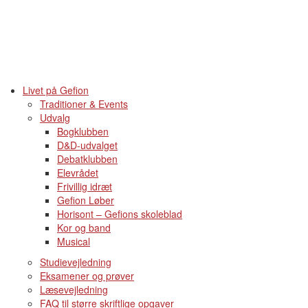
Livet på Gefion
Traditioner & Events
Udvalg
Bogklubben
D&D-udvalget
Debatklubben
Elevrådet
Frivillig idræt
Gefion Løber
Horisont – Gefions skoleblad
Kor og band
Musical
Studievejledning
Eksamener og prøver
Læsevejledning
FAQ til større skriftlige opgaver