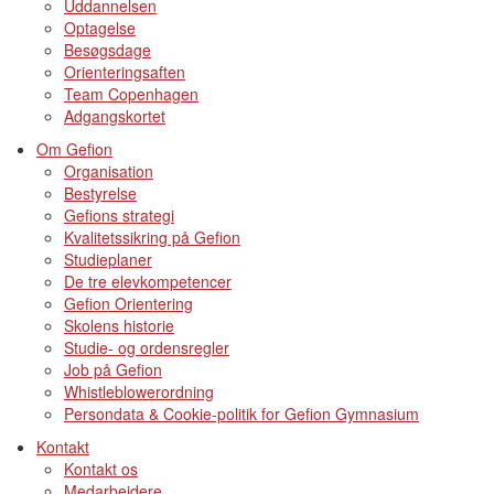
Uddannelsen
Optagelse
Besøgsdage
Orienteringsaften
Team Copenhagen
Adgangskortet
Om Gefion
Organisation
Bestyrelse
Gefions strategi
Kvalitetssikring på Gefion
Studieplaner
De tre elevkompetencer
Gefion Orientering
Skolens historie
Studie- og ordensregler
Job på Gefion
Whistleblowerordning
Persondata & Cookie-politik for Gefion Gymnasium
Kontakt
Kontakt os
Medarbejdere