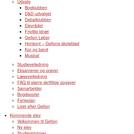
Udvalg
Bogklubben
D&D-udvalget
Debatklubben
Elevrådet
Frivillig idræt
Gefion Løber
Horisont – Gefions skoleblad
Kor og band
Musical
Studievejledning
Eksamener og prøver
Læsevejledning
FAQ til større skriftlige opgaver
Samarbejder
Bogdepotet
Ferieplan
Livet efter Gefion
Kommende elev
Velkommen til Gefion
Ny elev
Studieretninger