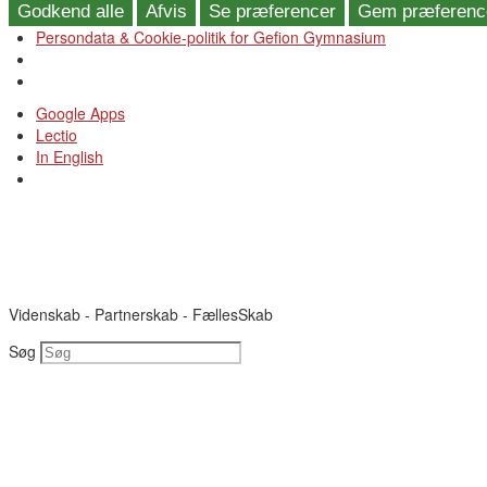
Godkend alle
Afvis
Se præferencer
Gem præferenc
Persondata & Cookie-politik for Gefion Gymnasium
Videre
Google Apps
til
Lectio
indhold
In English
Videnskab - Partnerskab - FællesSkab
Søg