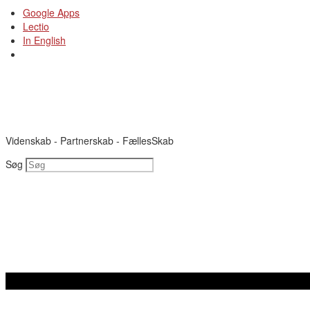
Videre
Google Apps
til
Lectio
indhold
In English
Videnskab - Partnerskab - FællesSkab
Søg