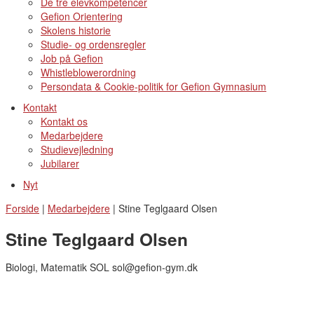
De tre elevkompetencer
Gefion Orientering
Skolens historie
Studie- og ordensregler
Job på Gefion
Whistleblowerordning
Persondata & Cookie-politik for Gefion Gymnasium
Kontakt
Kontakt os
Medarbejdere
Studievejledning
Jubilarer
Nyt
Forside
|
Medarbejdere
|
Stine Teglgaard Olsen
Stine Teglgaard Olsen
Biologi, Matematik SOL sol@gefion-gym.dk