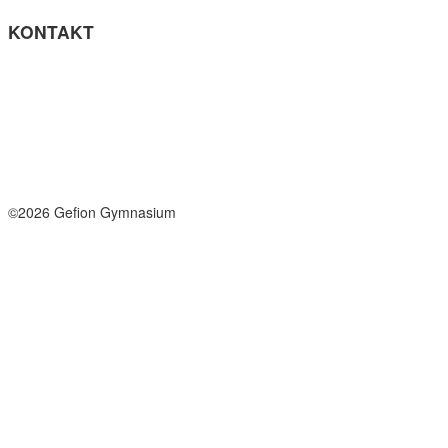
KONTAKT
Tel: +45 33964141
info@gefion-gym.dk
Send sikker mail
Facebook
Instagram
©2026 Gefion Gymnasium