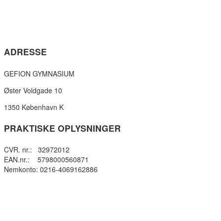
ADRESSE
GEFION GYMNASIUM
Øster Voldgade 10
1350 København K
PRAKTISKE OPLYSNINGER
CVR. nr.: 32972012
EAN.nr.: 5798000560871
Nemkonto: 0216-4069162886
Privatlivspolitik
Cookie- politik
Tilgængelighedserklæring
Få teksten læst op (ny side)