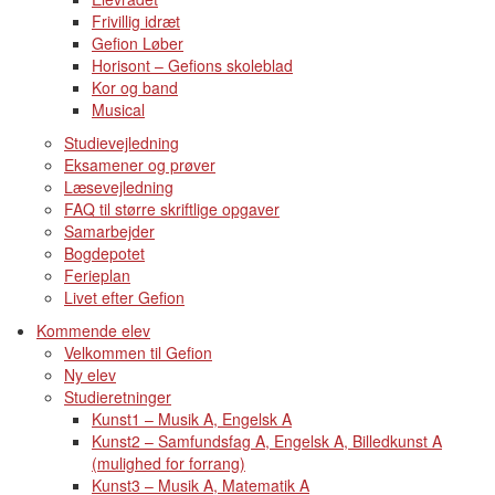
Frivillig idræt
Gefion Løber
Horisont – Gefions skoleblad
Kor og band
Musical
Studievejledning
Eksamener og prøver
Læsevejledning
FAQ til større skriftlige opgaver
Samarbejder
Bogdepotet
Ferieplan
Livet efter Gefion
Kommende elev
Velkommen til Gefion
Ny elev
Studieretninger
Kunst1 – Musik A, Engelsk A
Kunst2 – Samfundsfag A, Engelsk A, Billedkunst A
(mulighed for forrang)
Kunst3 – Musik A, Matematik A