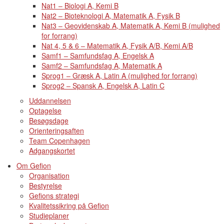
Nat1 – Biologi A, Kemi B
Nat2 – Bioteknologi A, Matematik A, Fysik B
Nat3 – Geovidenskab A, Matematik A, Kemi B (mulighed
for forrang)
Nat 4, 5 & 6 – Matematik A, Fysik A/B, Kemi A/B
Samf1 – Samfundsfag A, Engelsk A
Samf2 – Samfundsfag A, Matematik A
Sprog1 – Græsk A, Latin A (mulighed for forrang)
Sprog2 – Spansk A, Engelsk A, Latin C
Uddannelsen
Optagelse
Besøgsdage
Orienteringsaften
Team Copenhagen
Adgangskortet
Om Gefion
Organisation
Bestyrelse
Gefions strategi
Kvalitetssikring på Gefion
Studieplaner