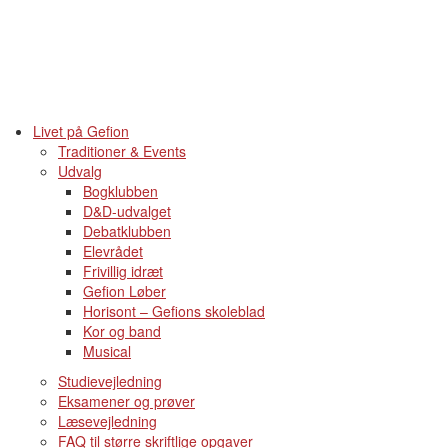
Livet på Gefion
Traditioner & Events
Udvalg
Bogklubben
D&D-udvalget
Debatklubben
Elevrådet
Frivillig idræt
Gefion Løber
Horisont – Gefions skoleblad
Kor og band
Musical
Studievejledning
Eksamener og prøver
Læsevejledning
FAQ til større skriftlige opgaver