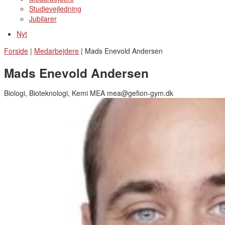
Studievejledning
Jubilarer
Nyt
Forside
|
Medarbejdere
|
Mads Enevold Andersen
Mads Enevold Andersen
Biologi, Bioteknologi, Kemi MEA mea@gefion-gym.dk