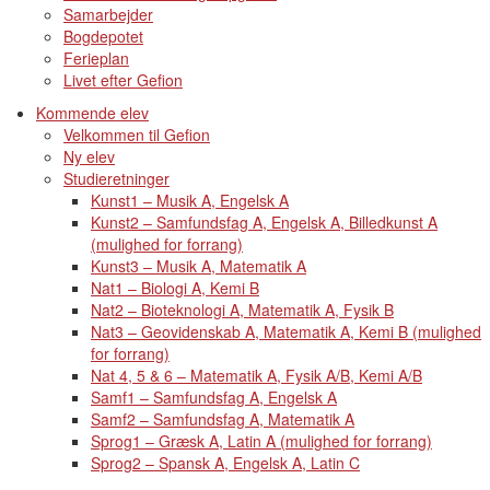
Samarbejder
Bogdepotet
Ferieplan
Livet efter Gefion
Kommende elev
Velkommen til Gefion
Ny elev
Studieretninger
Kunst1 – Musik A, Engelsk A
Kunst2 – Samfundsfag A, Engelsk A, Billedkunst A
(mulighed for forrang)
Kunst3 – Musik A, Matematik A
Nat1 – Biologi A, Kemi B
Nat2 – Bioteknologi A, Matematik A, Fysik B
Nat3 – Geovidenskab A, Matematik A, Kemi B (mulighed
for forrang)
Nat 4, 5 & 6 – Matematik A, Fysik A/B, Kemi A/B
Samf1 – Samfundsfag A, Engelsk A
Samf2 – Samfundsfag A, Matematik A
Sprog1 – Græsk A, Latin A (mulighed for forrang)
Sprog2 – Spansk A, Engelsk A, Latin C