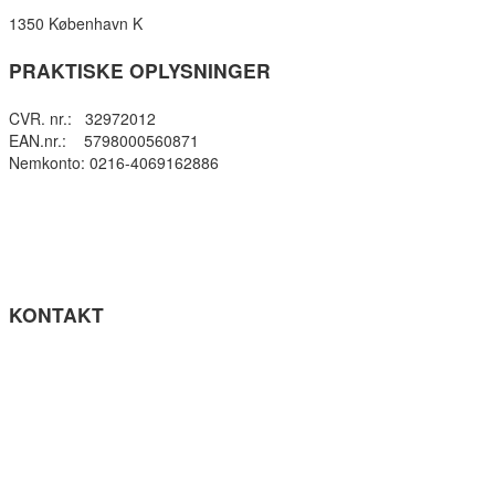
1350 København K
PRAKTISKE OPLYSNINGER
CVR. nr.: 32972012
EAN.nr.: 5798000560871
Nemkonto: 0216-4069162886
Privatlivspolitik
Cookie- politik
Tilgængelighedserklæring
Få teksten læst op (ny side)
KONTAKT
Tel: +45 33964141
info@gefion-gym.dk
Send sikker mail
Facebook
Instagram