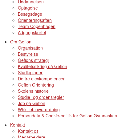
Uddannelsen
Optagelse
Besøgsdage
Orienteringsaften
Team Copenhagen
Adgangskortet
Om Gefion
Organisation
Bestyrelse
Gefions strategi
Kvalitetssikring på Gefion
Studieplaner
De tre elevkompetencer
Gefion Orientering
Skolens historie
Studie- og ordensregler
Job på Gefion
Whistleblowerordning
Persondata & Cookie-politik for Gefion Gymnasium
Kontakt
Kontakt os
Medarbejdere