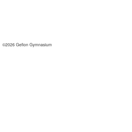
Tel: +45 33964141
info@gefion-gym.dk
Send sikker mail
Facebook
Instagram
©2026 Gefion Gymnasium