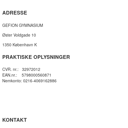
ADRESSE
GEFION GYMNASIUM
Øster Voldgade 10
1350 København K
PRAKTISKE OPLYSNINGER
CVR. nr.: 32972012
EAN.nr.: 5798000560871
Nemkonto: 0216-4069162886
Privatlivspolitik
Cookie- politik
Tilgængelighedserklæring
Få teksten læst op (ny side)
KONTAKT