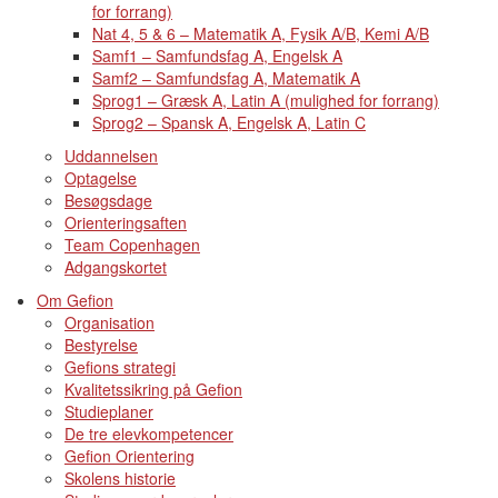
for forrang)
Nat 4, 5 & 6 – Matematik A, Fysik A/B, Kemi A/B
Samf1 – Samfundsfag A, Engelsk A
Samf2 – Samfundsfag A, Matematik A
Sprog1 – Græsk A, Latin A (mulighed for forrang)
Sprog2 – Spansk A, Engelsk A, Latin C
Uddannelsen
Optagelse
Besøgsdage
Orienteringsaften
Team Copenhagen
Adgangskortet
Om Gefion
Organisation
Bestyrelse
Gefions strategi
Kvalitetssikring på Gefion
Studieplaner
De tre elevkompetencer
Gefion Orientering
Skolens historie