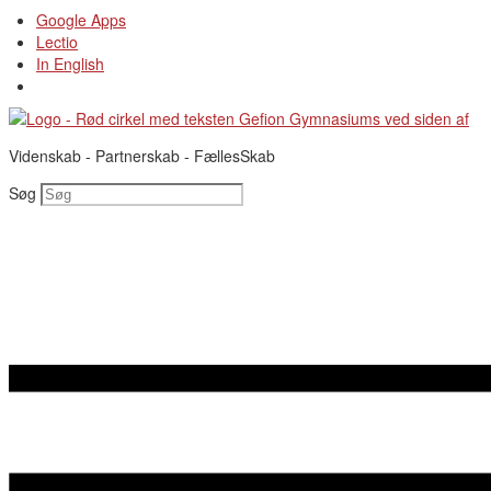
Videre
Google Apps
til
Lectio
indhold
In English
Videnskab - Partnerskab - FællesSkab
Søg