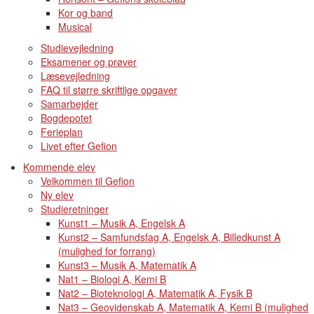
Kor og band
Musical
Studievejledning
Eksamener og prøver
Læsevejledning
FAQ til større skriftlige opgaver
Samarbejder
Bogdepotet
Ferieplan
Livet efter Gefion
Kommende elev
Velkommen til Gefion
Ny elev
Studieretninger
Kunst1 – Musik A, Engelsk A
Kunst2 – Samfundsfag A, Engelsk A, Billedkunst A
(mulighed for forrang)
Kunst3 – Musik A, Matematik A
Nat1 – Biologi A, Kemi B
Nat2 – Bioteknologi A, Matematik A, Fysik B
Nat3 – Geovidenskab A, Matematik A, Kemi B (mulighed