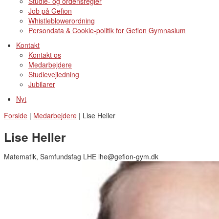
Studie- og ordensregler
Job på Gefion
Whistleblowerordning
Persondata & Cookie-politik for Gefion Gymnasium
Kontakt
Kontakt os
Medarbejdere
Studievejledning
Jubilarer
Nyt
Forside
|
Medarbejdere
|
Lise Heller
Lise Heller
Matematik, Samfundsfag LHE lhe@gefion-gym.dk