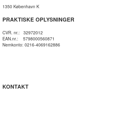
1350 København K
PRAKTISKE OPLYSNINGER
CVR. nr.: 32972012
EAN.nr.: 5798000560871
Nemkonto: 0216-4069162886
Privatlivspolitik
Cookie- politik
Tilgængelighedserklæring
Få teksten læst op (ny side)
KONTAKT
Tel: +45 33964141
info@gefion-gym.dk
Send sikker mail
Facebook
Instagram