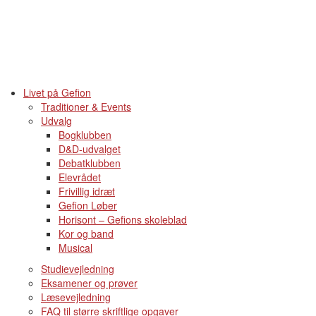
Livet på Gefion
Traditioner & Events
Udvalg
Bogklubben
D&D-udvalget
Debatklubben
Elevrådet
Frivillig idræt
Gefion Løber
Horisont – Gefions skoleblad
Kor og band
Musical
Studievejledning
Eksamener og prøver
Læsevejledning
FAQ til større skriftlige opgaver