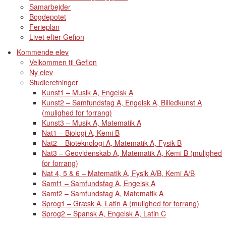
Samarbejder
Bogdepotet
Ferieplan
Livet efter Gefion
Kommende elev
Velkommen til Gefion
Ny elev
Studieretninger
Kunst1 – Musik A, Engelsk A
Kunst2 – Samfundsfag A, Engelsk A, Billedkunst A
(mulighed for forrang)
Kunst3 – Musik A, Matematik A
Nat1 – Biologi A, Kemi B
Nat2 – Bioteknologi A, Matematik A, Fysik B
Nat3 – Geovidenskab A, Matematik A, Kemi B (mulighed
for forrang)
Nat 4, 5 & 6 – Matematik A, Fysik A/B, Kemi A/B
Samf1 – Samfundsfag A, Engelsk A
Samf2 – Samfundsfag A, Matematik A
Sprog1 – Græsk A, Latin A (mulighed for forrang)
Sprog2 – Spansk A, Engelsk A, Latin C