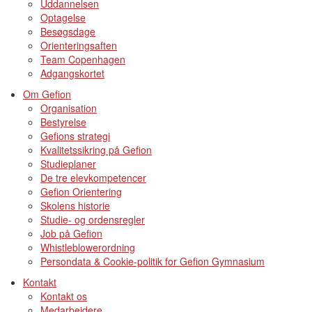
Uddannelsen
Optagelse
Besøgsdage
Orienteringsaften
Team Copenhagen
Adgangskortet
Om Gefion
Organisation
Bestyrelse
Gefions strategi
Kvalitetssikring på Gefion
Studieplaner
De tre elevkompetencer
Gefion Orientering
Skolens historie
Studie- og ordensregler
Job på Gefion
Whistleblowerordning
Persondata & Cookie-politik for Gefion Gymnasium
Kontakt
Kontakt os
Medarbejdere