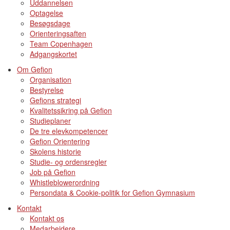
Uddannelsen
Optagelse
Besøgsdage
Orienteringsaften
Team Copenhagen
Adgangskortet
Om Gefion
Organisation
Bestyrelse
Gefions strategi
Kvalitetssikring på Gefion
Studieplaner
De tre elevkompetencer
Gefion Orientering
Skolens historie
Studie- og ordensregler
Job på Gefion
Whistleblowerordning
Persondata & Cookie-politik for Gefion Gymnasium
Kontakt
Kontakt os
Medarbejdere