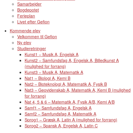
Samarbejder
Bogdepotet
Ferieplan
Livet efter Gefion
Kommende elev
Velkommen til Gefion
Ny elev
Studieretninger
Kunst1 – Musik A, Engelsk A
Kunst2 – Samfundsfag A, Engelsk A, Billedkunst A
(mulighed for forrang)
Kunst3 – Musik A, Matematik A
Nat1 – Biologi A, Kemi B
Nat2 – Bioteknologi A, Matematik A, Fysik B
Nat3 – Geovidenskab A, Matematik A, Kemi B (mulighed
for forrang)
Nat 4, 5 & 6 – Matematik A, Fysik A/B, Kemi A/B
Samf1 – Samfundsfag A, Engelsk A
Samf2 – Samfundsfag A, Matematik A
Sprog1 – Græsk A, Latin A (mulighed for forrang)
Sprog2 – Spansk A, Engelsk A, Latin C