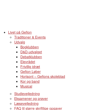
Livet på Gefion
Traditioner & Events
Udvalg
Bogklubben
D&D-udvalget
Debatklubben
Elevrådet
Frivillig idræt
Gefion Løber
Horisont – Gefions skoleblad
Kor og band
Musical
Studievejledning
Eksamener og prøver
Læsevejledning
FAQ til større skriftlige opgaver