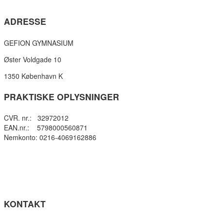
ADRESSE
GEFION GYMNASIUM
Øster Voldgade 10
1350 København K
PRAKTISKE OPLYSNINGER
CVR. nr.: 32972012
EAN.nr.: 5798000560871
Nemkonto: 0216-4069162886
Privatlivspolitik
Cookie- politik
Tilgængelighedserklæring
Få teksten læst op (ny side)
KONTAKT