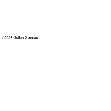
Tel: +45 33964141
info@gefion-gym.dk
Send sikker mail
Facebook
Instagram
©2026 Gefion Gymnasium