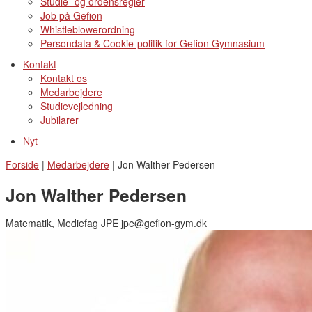
Studie- og ordensregler
Job på Gefion
Whistleblowerordning
Persondata & Cookie-politik for Gefion Gymnasium
Kontakt
Kontakt os
Medarbejdere
Studievejledning
Jubilarer
Nyt
Forside
|
Medarbejdere
|
Jon Walther Pedersen
Jon Walther Pedersen
Matematik, Mediefag JPE jpe@gefion-gym.dk