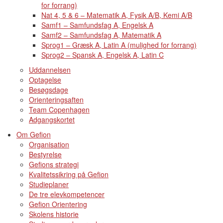
for forrang)
Nat 4, 5 & 6 – Matematik A, Fysik A/B, Kemi A/B
Samf1 – Samfundsfag A, Engelsk A
Samf2 – Samfundsfag A, Matematik A
Sprog1 – Græsk A, Latin A (mulighed for forrang)
Sprog2 – Spansk A, Engelsk A, Latin C
Uddannelsen
Optagelse
Besøgsdage
Orienteringsaften
Team Copenhagen
Adgangskortet
Om Gefion
Organisation
Bestyrelse
Gefions strategi
Kvalitetssikring på Gefion
Studieplaner
De tre elevkompetencer
Gefion Orientering
Skolens historie