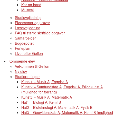
Kor og band
Musical
Studievejledning
Eksamener og prøver
Læsevejledning
FAQ til større skriftlige opgaver
Samarbejder
Bogdepotet
Ferieplan
Livet efter Gefion
Kommende elev
Velkommen til Gefion
Ny elev
Studieretninger
Kunst1 – Musik A, Engelsk A
Kunst2 – Samfundsfag A, Engelsk A, Billedkunst A
(mulighed for forrang)
Kunst3 – Musik A, Matematik A
Nat1 – Biologi A, Kemi B
Nat2 – Bioteknologi A, Matematik A, Fysik B
Nat3 – Geovidenskab A, Matematik A, Kemi B (mulighed