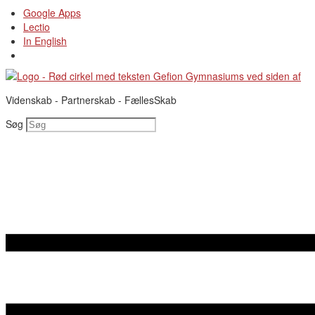
Videre
Google Apps
til
Lectio
indhold
In English
Videnskab - Partnerskab - FællesSkab
Søg