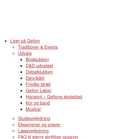
Livet på Gefion
Traditioner & Events
Udvalg
Bogklubben
D&D-udvalget
Debatklubben
Elevrådet
Frivillig idræt
Gefion Løber
Horisont – Gefions skoleblad
Kor og band
Musical
Studievejledning
Eksamener og prøver
Læsevejledning
FAQ til større skriftlige opgaver