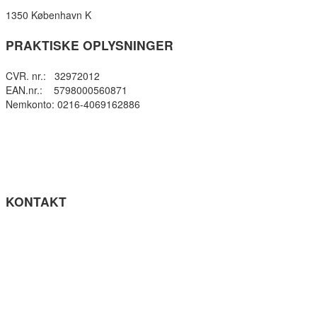
1350 København K
PRAKTISKE OPLYSNINGER
CVR. nr.: 32972012
EAN.nr.: 5798000560871
Nemkonto: 0216-4069162886
Privatlivspolitik
Cookie- politik
Tilgængelighedserklæring
Få teksten læst op (ny side)
KONTAKT
Tel: +45 33964141
info@gefion-gym.dk
Send sikker mail
Facebook
Instagram