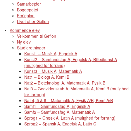
Samarbejder
Bogdepotet
Ferieplan
Livet efter Gefion
Kommende elev
Velkommen til Gefion
Ny elev
Studieretninger
Kunst1 – Musik A, Engelsk A
Kunst2 – Samfundsfag A, Engelsk A, Billedkunst A
(mulighed for forrang)
Kunst3 – Musik A, Matematik A
Nat1 – Biologi A, Kemi B
Nat2 – Bioteknologi A, Matematik A, Fysik B
Nat3 – Geovidenskab A, Matematik A, Kemi B (mulighed
for forrang)
Nat 4, 5 & 6 – Matematik A, Fysik A/B, Kemi A/B
Samf1 – Samfundsfag A, Engelsk A
Samf2 – Samfundsfag A, Matematik A
Sprog1 – Græsk A, Latin A (mulighed for forrang)
Sprog2 – Spansk A, Engelsk A, Latin C