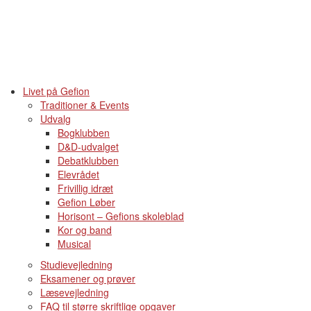
Livet på Gefion
Traditioner & Events
Udvalg
Bogklubben
D&D-udvalget
Debatklubben
Elevrådet
Frivillig idræt
Gefion Løber
Horisont – Gefions skoleblad
Kor og band
Musical
Studievejledning
Eksamener og prøver
Læsevejledning
FAQ til større skriftlige opgaver