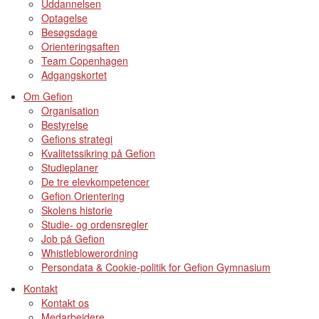
Uddannelsen
Optagelse
Besøgsdage
Orienteringsaften
Team Copenhagen
Adgangskortet
Om Gefion
Organisation
Bestyrelse
Gefions strategi
Kvalitetssikring på Gefion
Studieplaner
De tre elevkompetencer
Gefion Orientering
Skolens historie
Studie- og ordensregler
Job på Gefion
Whistleblowerordning
Persondata & Cookie-politik for Gefion Gymnasium
Kontakt
Kontakt os
Medarbejdere