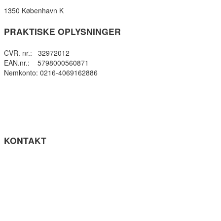
1350 København K
PRAKTISKE OPLYSNINGER
CVR. nr.: 32972012
EAN.nr.: 5798000560871
Nemkonto: 0216-4069162886
Privatlivspolitik
Cookie- politik
Tilgængelighedserklæring
Få teksten læst op (ny side)
KONTAKT
Tel: +45 33964141
info@gefion-gym.dk
Send sikker mail
Facebook
Instagram