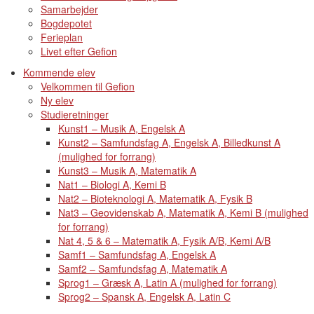
Samarbejder
Bogdepotet
Ferieplan
Livet efter Gefion
Kommende elev
Velkommen til Gefion
Ny elev
Studieretninger
Kunst1 – Musik A, Engelsk A
Kunst2 – Samfundsfag A, Engelsk A, Billedkunst A
(mulighed for forrang)
Kunst3 – Musik A, Matematik A
Nat1 – Biologi A, Kemi B
Nat2 – Bioteknologi A, Matematik A, Fysik B
Nat3 – Geovidenskab A, Matematik A, Kemi B (mulighed
for forrang)
Nat 4, 5 & 6 – Matematik A, Fysik A/B, Kemi A/B
Samf1 – Samfundsfag A, Engelsk A
Samf2 – Samfundsfag A, Matematik A
Sprog1 – Græsk A, Latin A (mulighed for forrang)
Sprog2 – Spansk A, Engelsk A, Latin C