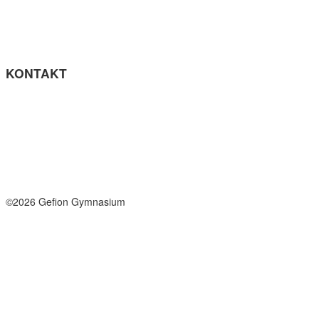
Privatlivspolitik
Cookie- politik
Tilgængelighedserklæring
Få teksten læst op (ny side)
KONTAKT
Tel: +45 33964141
info@gefion-gym.dk
Send sikker mail
Facebook
Instagram
©2026 Gefion Gymnasium