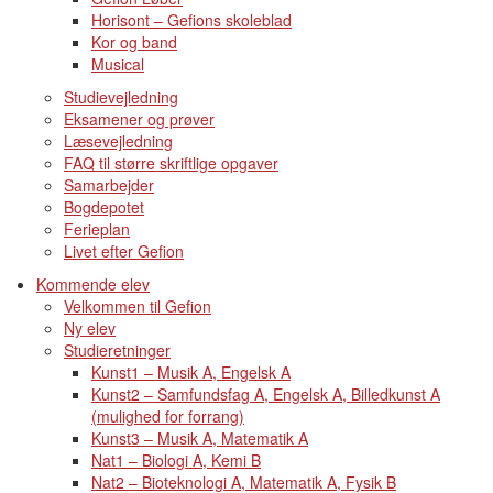
Horisont – Gefions skoleblad
Kor og band
Musical
Studievejledning
Eksamener og prøver
Læsevejledning
FAQ til større skriftlige opgaver
Samarbejder
Bogdepotet
Ferieplan
Livet efter Gefion
Kommende elev
Velkommen til Gefion
Ny elev
Studieretninger
Kunst1 – Musik A, Engelsk A
Kunst2 – Samfundsfag A, Engelsk A, Billedkunst A
(mulighed for forrang)
Kunst3 – Musik A, Matematik A
Nat1 – Biologi A, Kemi B
Nat2 – Bioteknologi A, Matematik A, Fysik B