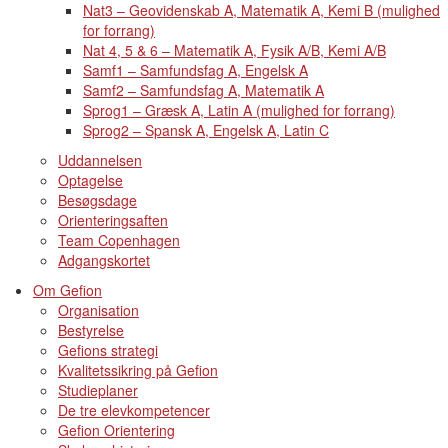
Nat3 – Geovidenskab A, Matematik A, Kemi B (mulighed
for forrang)
Nat 4, 5 & 6 – Matematik A, Fysik A/B, Kemi A/B
Samf1 – Samfundsfag A, Engelsk A
Samf2 – Samfundsfag A, Matematik A
Sprog1 – Græsk A, Latin A (mulighed for forrang)
Sprog2 – Spansk A, Engelsk A, Latin C
Uddannelsen
Optagelse
Besøgsdage
Orienteringsaften
Team Copenhagen
Adgangskortet
Om Gefion
Organisation
Bestyrelse
Gefions strategi
Kvalitetssikring på Gefion
Studieplaner
De tre elevkompetencer
Gefion Orientering