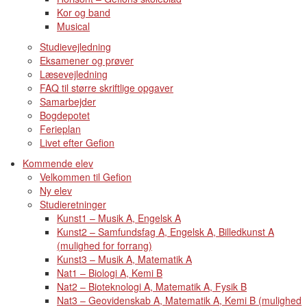
Kor og band
Musical
Studievejledning
Eksamener og prøver
Læsevejledning
FAQ til større skriftlige opgaver
Samarbejder
Bogdepotet
Ferieplan
Livet efter Gefion
Kommende elev
Velkommen til Gefion
Ny elev
Studieretninger
Kunst1 – Musik A, Engelsk A
Kunst2 – Samfundsfag A, Engelsk A, Billedkunst A
(mulighed for forrang)
Kunst3 – Musik A, Matematik A
Nat1 – Biologi A, Kemi B
Nat2 – Bioteknologi A, Matematik A, Fysik B
Nat3 – Geovidenskab A, Matematik A, Kemi B (mulighed