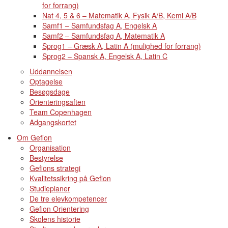
for forrang)
Nat 4, 5 & 6 – Matematik A, Fysik A/B, Kemi A/B
Samf1 – Samfundsfag A, Engelsk A
Samf2 – Samfundsfag A, Matematik A
Sprog1 – Græsk A, Latin A (mulighed for forrang)
Sprog2 – Spansk A, Engelsk A, Latin C
Uddannelsen
Optagelse
Besøgsdage
Orienteringsaften
Team Copenhagen
Adgangskortet
Om Gefion
Organisation
Bestyrelse
Gefions strategi
Kvalitetssikring på Gefion
Studieplaner
De tre elevkompetencer
Gefion Orientering
Skolens historie