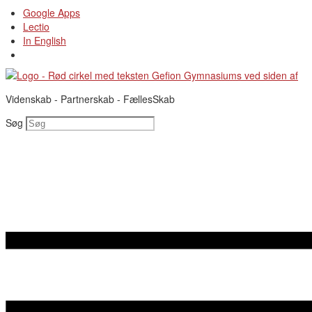
Videre
Google Apps
til
Lectio
indhold
In English
Videnskab - Partnerskab - FællesSkab
Søg