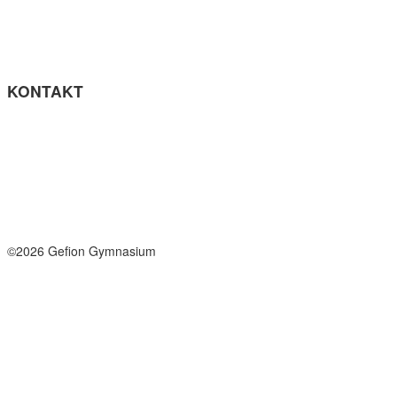
Privatlivspolitik
Cookie- politik
Tilgængelighedserklæring
Få teksten læst op (ny side)
KONTAKT
Tel: +45 33964141
info@gefion-gym.dk
Send sikker mail
Facebook
Instagram
©2026 Gefion Gymnasium