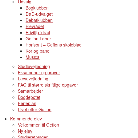
Udvalg
Bogklubben
D&D-udvalget
Debatklubben
Elevrådet
Frivillig idræt
Gefion Løber
Horisont – Gefions skoleblad
Kor og band
Musical
Studievejledning
Eksamener og prøver
Læsevejledning
FAQ til større skriftlige opgaver
Samarbejder
Bogdepotet
Ferieplan
Livet efter Gefion
Kommende elev
Velkommen til Gefion
Ny elev
Studieretninger