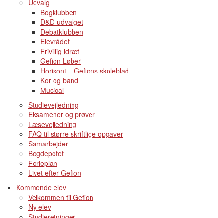
Udvalg
Bogklubben
D&D-udvalget
Debatklubben
Elevrådet
Frivillig idræt
Gefion Løber
Horisont – Gefions skoleblad
Kor og band
Musical
Studievejledning
Eksamener og prøver
Læsevejledning
FAQ til større skriftlige opgaver
Samarbejder
Bogdepotet
Ferieplan
Livet efter Gefion
Kommende elev
Velkommen til Gefion
Ny elev
Studieretninger