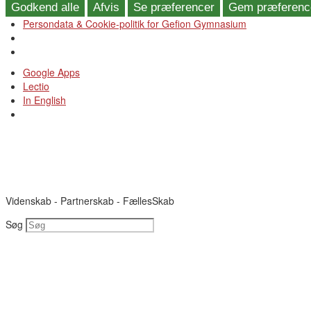
Godkend alle
Afvis
Se præferencer
Gem præferenc
Persondata & Cookie-politik for Gefion Gymnasium
Videre
Google Apps
til
Lectio
indhold
In English
Videnskab - Partnerskab - FællesSkab
Søg