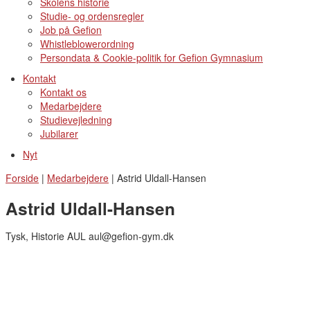
Skolens historie
Studie- og ordensregler
Job på Gefion
Whistleblowerordning
Persondata & Cookie-politik for Gefion Gymnasium
Kontakt
Kontakt os
Medarbejdere
Studievejledning
Jubilarer
Nyt
Forside
|
Medarbejdere
|
Astrid Uldall-Hansen
Astrid Uldall-Hansen
Tysk, Historie AUL aul@gefion-gym.dk