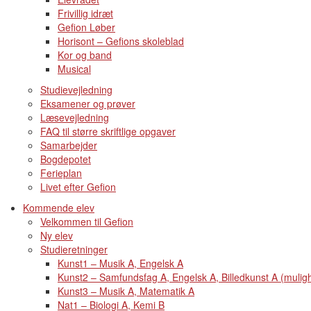
Frivillig idræt
Gefion Løber
Horisont – Gefions skoleblad
Kor og band
Musical
Studievejledning
Eksamener og prøver
Læsevejledning
FAQ til større skriftlige opgaver
Samarbejder
Bogdepotet
Ferieplan
Livet efter Gefion
Kommende elev
Velkommen til Gefion
Ny elev
Studieretninger
Kunst1 – Musik A, Engelsk A
Kunst2 – Samfundsfag A, Engelsk A, Billedkunst A (muligh
Kunst3 – Musik A, Matematik A
Nat1 – Biologi A, Kemi B