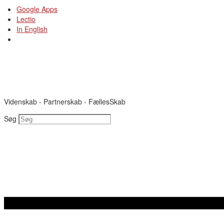
Videre
Google Apps
til
Lectio
indhold
In English
Videnskab - Partnerskab - FællesSkab
Søg