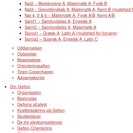
Nat2 – Bioteknologi A, Matematik A, Fysik B
Nat3 – Geovidenskab A, Matematik A, Kemi B (mulighed f
Nat 4, 5 & 6 – Matematik A, Fysik A/B, Kemi A/B
Samf1 – Samfundsfag A, Engelsk A
Samf2 – Samfundsfag A, Matematik A
Sprog1 – Græsk A, Latin A (mulighed for forrang)
Sprog2 – Spansk A, Engelsk A, Latin C
Uddannelsen
Optagelse
Besøgsdage
Orienteringsaften
Team Copenhagen
Adgangskortet
Om Gefion
Organisation
Bestyrelse
Gefions strategi
Kvalitetssikring på Gefion
Studieplaner
De tre elevkompetencer
Gefion Orientering