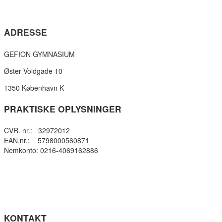
ADRESSE
GEFION GYMNASIUM
Øster Voldgade 10
1350 København K
PRAKTISKE OPLYSNINGER
CVR. nr.: 32972012
EAN.nr.: 5798000560871
Nemkonto: 0216-4069162886
Privatlivspolitik
Cookie- politik
Tilgængelighedserklæring
Få teksten læst op (ny side)
KONTAKT