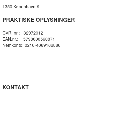
1350 København K
PRAKTISKE OPLYSNINGER
CVR. nr.: 32972012
EAN.nr.: 5798000560871
Nemkonto: 0216-4069162886
Privatlivspolitik
Cookie- politik
Tilgængelighedserklæring
Få teksten læst op (ny side)
KONTAKT
Tel: +45 33964141
info@gefion-gym.dk
Send sikker mail
Facebook
Instagram