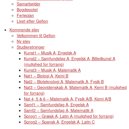
Samarbejder
Bogdepotet
Ferieplan
Livet efter Gefion
Kommende elev
Velkommen til Gefion
Ny elev
Studieretninger
Kunst1 – Musik A, Engelsk A
Kunst2 – Samfundsfag A, Engelsk A, Billedkunst A
(mulighed for forrang)
Kunst3 – Musik A, Matematik A
Nat1 – Biologi A, Kemi B
Nat2 – Bioteknologi A, Matematik A, Fysik B
Nat3 – Geovidenskab A, Matematik A, Kemi B (mulighed
for forrang)
Nat 4, 5 & 6 – Matematik A, Fysik A/B, Kemi A/B
Samf1 – Samfundsfag A, Engelsk A
Samf2 – Samfundsfag A, Matematik A
Sprog1 – Græsk A, Latin A (mulighed for forrang)
Sprog2 – Spansk A, Engelsk A, Latin C