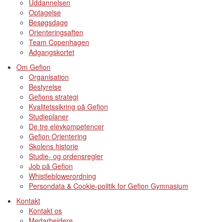
Uddannelsen
Optagelse
Besøgsdage
Orienteringsaften
Team Copenhagen
Adgangskortet
Om Gefion
Organisation
Bestyrelse
Gefions strategi
Kvalitetssikring på Gefion
Studieplaner
De tre elevkompetencer
Gefion Orientering
Skolens historie
Studie- og ordensregler
Job på Gefion
Whistleblowerordning
Persondata & Cookie-politik for Gefion Gymnasium
Kontakt
Kontakt os
Medarbejdere