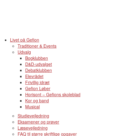
Livet på Gefion
Traditioner & Events
Udvalg
Bogklubben
D&D-udvalget
Debatklubben
Elevrådet
Frivillig idræt
Gefion Løber
Horisont – Gefions skoleblad
Kor og band
Musical
Studievejledning
Eksamener og prøver
Læsevejledning
FAQ til større skriftlige opgaver