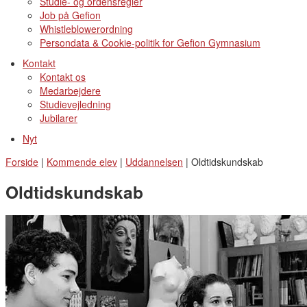
Studie- og ordensregler
Job på Gefion
Whistleblowerordning
Persondata & Cookie-politik for Gefion Gymnasium
Kontakt
Kontakt os
Medarbejdere
Studievejledning
Jubilarer
Nyt
Forside
|
Kommende elev
|
Uddannelsen
|
Oldtidskundskab
Oldtidskundskab