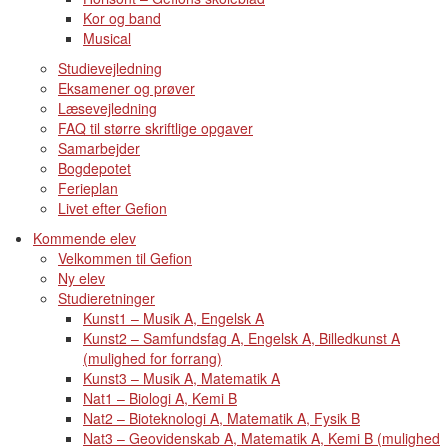
Kor og band
Musical
Studievejledning
Eksamener og prøver
Læsevejledning
FAQ til større skriftlige opgaver
Samarbejder
Bogdepotet
Ferieplan
Livet efter Gefion
Kommende elev
Velkommen til Gefion
Ny elev
Studieretninger
Kunst1 – Musik A, Engelsk A
Kunst2 – Samfundsfag A, Engelsk A, Billedkunst A
(mulighed for forrang)
Kunst3 – Musik A, Matematik A
Nat1 – Biologi A, Kemi B
Nat2 – Bioteknologi A, Matematik A, Fysik B
Nat3 – Geovidenskab A, Matematik A, Kemi B (mulighed