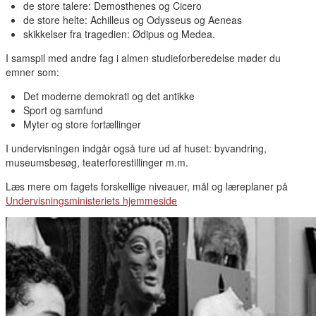
de store talere: Demosthenes og Cicero
de store helte: Achilleus og Odysseus og Aeneas
skikkelser fra tragedien: Ødipus og Medea.
I samspil med andre fag i almen studieforberedelse møder du
emner som:
Det moderne demokrati og det antikke
Sport og samfund
Myter og store fortællinger
I undervisningen indgår også ture ud af huset: byvandring,
museumsbesøg, teaterforestillinger m.m.
Læs mere om fagets forskellige niveauer, mål og læreplaner på
Undervisningsministeriets hjemmeside