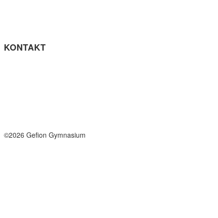
Cookie- politik
Tilgængelighedserklæring
Få teksten læst op (ny side)
KONTAKT
Tel: +45 33964141
info@gefion-gym.dk
Send sikker mail
Facebook
Instagram
©2026 Gefion Gymnasium