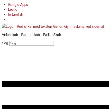
Videre
Google Apps
til
Lectio
indhold
In English
Videnskab - Partnerskab - FællesSkab
Søg