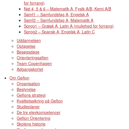
for forrang)
Nat 4, 5 & 6 – Matematik A, Fysik A/B, Kemi A/B
Samf1 – Samfundsfag A, Engelsk A
Samf2 – Samfundsfag A, Matematik A
Sprog1 – Græsk A, Latin A (mulighed for forrang)
Sprog2 – Spansk A, Engelsk A, Latin C
Uddannelsen
Optagelse
Besøgsdage
Orienteringsaften
Team Copenhagen
Adgangskortet
Om Gefion
Organisation
Bestyrelse
Gefions strategi
Kvalitetssikring på Gefion
Studieplaner
De tre elevkompetencer
Gefion Orientering
Skolens historie