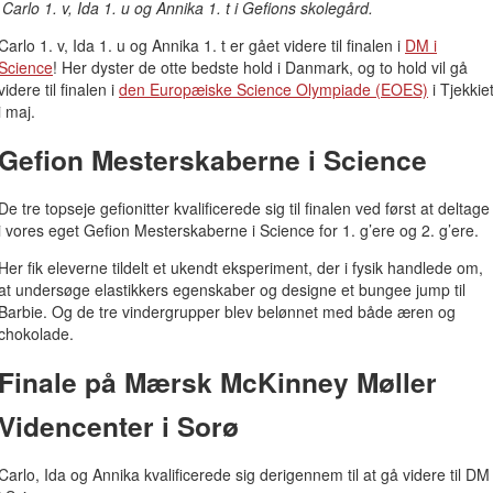
Carlo 1. v, Ida 1. u og Annika 1. t i Gefions skolegård.
Carlo 1. v, Ida 1. u og Annika 1. t er gået videre til finalen i
DM i
Science
! Her dyster de otte bedste hold i Danmark, og to hold vil gå
videre til finalen i
den Europæiske Science Olympiade (EOES)
i Tjekkie
i maj.
Gefion Mesterskaberne i Science
De tre topseje gefionitter kvalificerede sig til finalen ved først at deltage
i vores eget Gefion Mesterskaberne i Science for 1. g’ere og 2. g’ere.
Her fik eleverne tildelt et ukendt eksperiment, der i fysik handlede om,
at undersøge elastikkers egenskaber og designe et bungee jump til
Barbie. Og de tre vindergrupper blev belønnet med både æren og
chokolade.
Finale på Mærsk McKinney Møller
Videncenter i Sorø
Carlo, Ida og Annika kvalificerede sig derigennem til at gå videre til DM