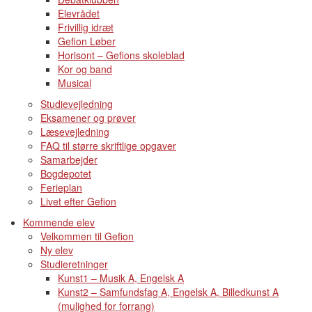
Elevrådet
Frivillig idræt
Gefion Løber
Horisont – Gefions skoleblad
Kor og band
Musical
Studievejledning
Eksamener og prøver
Læsevejledning
FAQ til større skriftlige opgaver
Samarbejder
Bogdepotet
Ferieplan
Livet efter Gefion
Kommende elev
Velkommen til Gefion
Ny elev
Studieretninger
Kunst1 – Musik A, Engelsk A
Kunst2 – Samfundsfag A, Engelsk A, Billedkunst A
(mulighed for forrang)