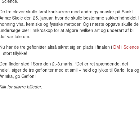
i Science.
De tre elever skulle først konkurrere mod andre gymnasier på Sankt
Annæ Skole den 25. januar, hvor de skulle bestemme sukkerindholdet i
honning vha. kemiske og fysiske metoder. Og i næste opgave skulle de
undersøge bier i mikroskop for at afgøre hvilken art og underart af bi,
der var tale om.
Nu har de tre gefionitter altså sikret sig en plads i finalen i
DM i Science
– stort tillykke!
Den finder sted i Sorø den 2.-3.marts. “Det er ret spændende, det
hele”, siger de tre gefioniter med et smil – held og lykke til Carlo, Ida o
Annika, go Gefion!
Klik for større billeder.