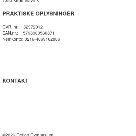
1350 København K
PRAKTISKE OPLYSNINGER
CVR. nr.: 32972012
EAN.nr.: 5798000560871
Nemkonto: 0216-4069162886
Privatlivspolitik
Cookie- politik
Tilgængelighedserklæring
Få teksten læst op (ny side)
KONTAKT
Tel: +45 33964141
info@gefion-gym.dk
Send sikker mail
Facebook
Instagram
©2026 Gefion Gymnasium