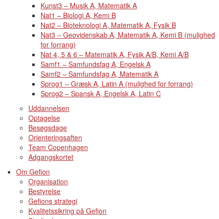
Kunst3 – Musik A, Matematik A
Nat1 – Biologi A, Kemi B
Nat2 – Bioteknologi A, Matematik A, Fysik B
Nat3 – Geovidenskab A, Matematik A, Kemi B (mulighed
for forrang)
Nat 4, 5 & 6 – Matematik A, Fysik A/B, Kemi A/B
Samf1 – Samfundsfag A, Engelsk A
Samf2 – Samfundsfag A, Matematik A
Sprog1 – Græsk A, Latin A (mulighed for forrang)
Sprog2 – Spansk A, Engelsk A, Latin C
Uddannelsen
Optagelse
Besøgsdage
Orienteringsaften
Team Copenhagen
Adgangskortet
Om Gefion
Organisation
Bestyrelse
Gefions strategi
Kvalitetssikring på Gefion