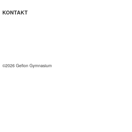
KONTAKT
Tel: +45 33964141
info@gefion-gym.dk
Send sikker mail
Facebook
Instagram
©2026 Gefion Gymnasium