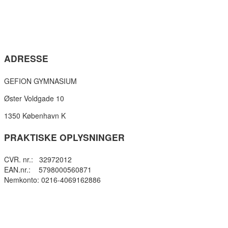
ADRESSE
GEFION GYMNASIUM
Øster Voldgade 10
1350 København K
PRAKTISKE OPLYSNINGER
CVR. nr.: 32972012
EAN.nr.: 5798000560871
Nemkonto: 0216-4069162886
Privatlivspolitik
Cookie- politik
Tilgængelighedserklæring
Få teksten læst op (ny side)