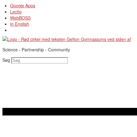
Videre
Google Apps
til
Lectio
indhold
WebBOSS
In English
Science - Partnership - Community
Søg